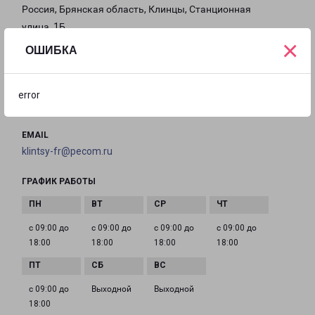
Россия, Брянская область, Клинцы, Станционная
улица, 1Б
×
ОШИБКА
на карте
ТЕЛЕФОН
error
+7(4832) 77-20-45
EMAIL
klintsy-fr@pecom.ru
ГРАФИК РАБОТЫ
с 09:00 до
с 09:00 до
с 09:00 до
с 09:00 до
18:00
18:00
18:00
18:00
с 09:00 до
Выходной
Выходной
18:00