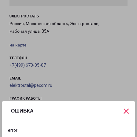
ЭЛЕКТРОСТАЛЬ
Россия, Московская область, Электросталь,
Рабочая улица, 35А
на карте
ТЕЛЕФОН
+7(499) 670-05-07
EMAIL
elektrostal@pecom.ru
ГРАФИК РАБОТЫ
×
ОШИБКА
с 09:00 до
с 09:00 до
с 09:00 до
с 09:00 до
18:00
18:00
18:00
18:00
error