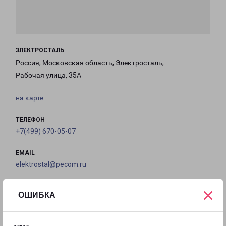
ЭЛЕКТРОСТАЛЬ
Россия, Московская область, Электросталь,
Рабочая улица, 35А
на карте
ТЕЛЕФОН
+7(499) 670-05-07
EMAIL
elektrostal@pecom.ru
ГРАФИК РАБОТЫ
×
ОШИБКА
с 09:00 до
с 09:00 до
с 09:00 до
с 09:00 до