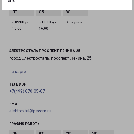
error
18:00
18:00
18:00
18:00
с 09:00 до
с 10:00 до
Выходной
18:00
16:00
ЭЛЕКТРОСТАЛЬ ПРОСПЕКТ ЛЕНИНА 25
город Электросталь, проспект Ленина, 25
на карте
ТЕЛЕФОН
+7(499) 670-05-07
EMAIL
elektrostal@pecom.ru
ГРАФИК РАБОТЫ