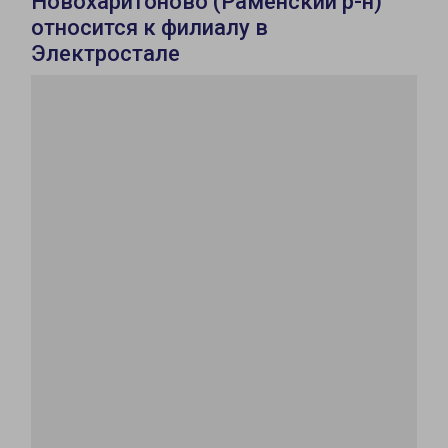
Новохаритоново (Раменский р-н)
относится к филиалу в
Электростале