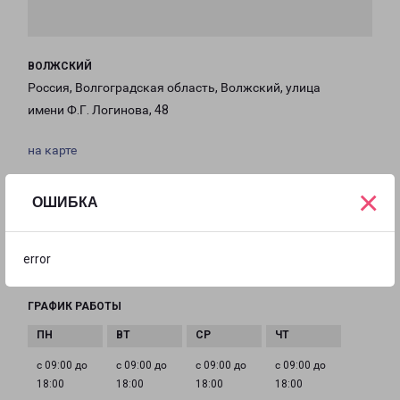
ВОЛЖСКИЙ
Россия, Волгоградская область, Волжский, улица
имени Ф.Г. Логинова, 48
на карте
ТЕЛЕФОН
×
ОШИБКА
+7(8443) 201-630
EMAIL
error
volzhskij@pecom.ru
ГРАФИК РАБОТЫ
с 09:00 до
с 09:00 до
с 09:00 до
с 09:00 до
18:00
18:00
18:00
18:00