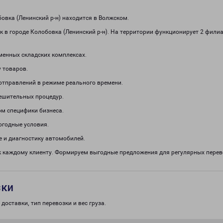
вка (Ленинский р-н) находится в Волжском.
 в городе Колобовка (Ленинский р-н). На территории функционирует 2 фили
менных складских комплексах.
 товаров.
отправлений в режиме реального времени.
решительных процедур.
м специфики бизнеса.
огодные условия.
 и диагностику автомобилей.
к каждому клиенту. Формируем выгодные предложения для регулярных пер
зки
доставки, тип перевозки и вес груза.