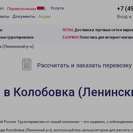
+7 (4
ас
Услуги
Перевозчикам
Вход в
рвисы
Документы
Акции
зы
RETAIL
Доставка в торговые сети и марк
ые грузоперевозки
EASYWAY
Логистика для интернет-магаз
 (Ленинский р-н)
Рассчитать и заказать перевозку
 в Колобовка (Ленински
сей России. Грузоперевозки от нашей компании – это надежно, с соблюдение
рода Колобовка (Ленинский р-н), воспользуйтесь калькулятором для расчета 