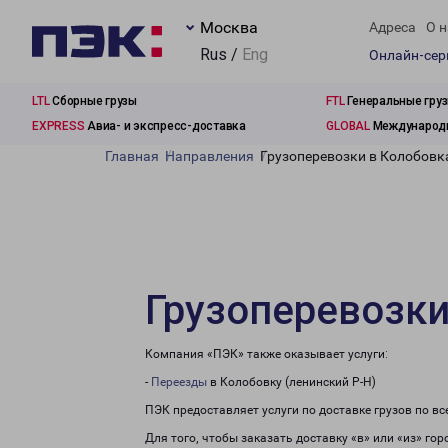
Москва
Адреса
О н
Rus /
Eng
Онлайн-се
LTL
Сборные грузы
FTL
Генеральные гру
EXPRESS
Авиа- и экспресс-доставка
GLOBAL
Международн
Главная
Направления
Грузоперевозки в Колобовка
Грузоперевозки
Компания «ПЭК» также оказывает услуги:
-
Переезды
в Колобовку (ленинский Р-Н)
ПЭК предоставляет услуги по доставке грузов по в
Для того, чтобы заказать доставку «в» или «из» го