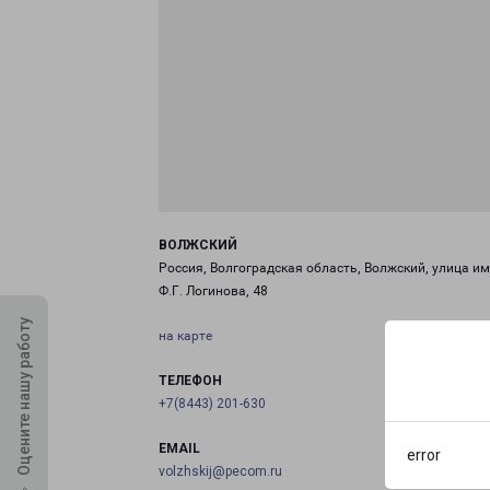
ВОЛЖСКИЙ
Россия, Волгоградская область, Волжский, улица и
Ф.Г. Логинова, 48
Оцените нашу работу
на карте
ТЕЛЕФОН
+7(8443) 201-630
EMAIL
error
volzhskij@pecom.ru