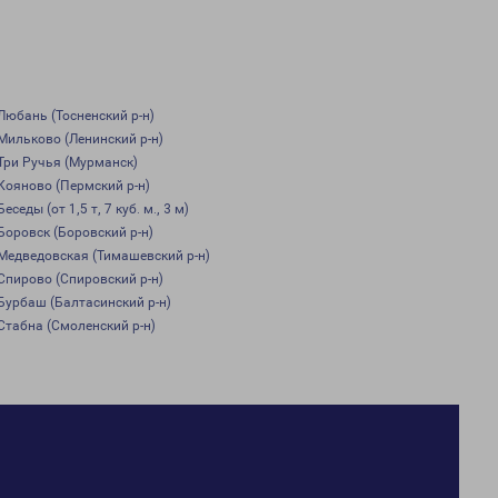
Любань (Тосненский р-н)
Мильково (Ленинский р-н)
Три Ручья (Мурманск)
Кояново (Пермский р-н)
Беседы (от 1,5 т, 7 куб. м., 3 м)
Боровск (Боровский р-н)
Медведовская (Тимашевский р-н)
Спирово (Спировский р-н)
Бурбаш (Балтасинский р-н)
Стабна (Смоленский р-н)