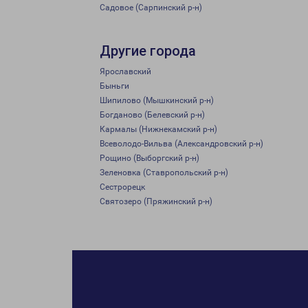
Садовое (Сарпинский р-н)
Другие города
Ярославский
Быньги
Шипилово (Мышкинский р-н)
Богданово (Белевский р-н)
Кармалы (Нижнекамский р-н)
Всеволодо-Вильва (Александровский р-н)
Рощино (Выборгский р-н)
Зеленовка (Ставропольский р-н)
Сестрорецк
Святозеро (Пряжинский р-н)