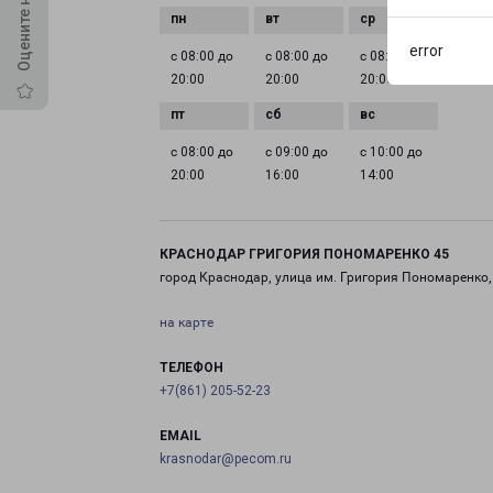
error
с 08:00 до
с 08:00 до
с 08:00 до
с 08:0
20:00
20:00
20:00
20:00
с 08:00 до
с 09:00 до
с 10:00 до
20:00
16:00
14:00
КРАСНОДАР ГРИГОРИЯ ПОНОМАРЕНКО 45
город Краснодар, улица им. Григория Пономаренко,
на карте
ТЕЛЕФОН
+7(861) 205-52-23
EMAIL
krasnodar@pecom.ru