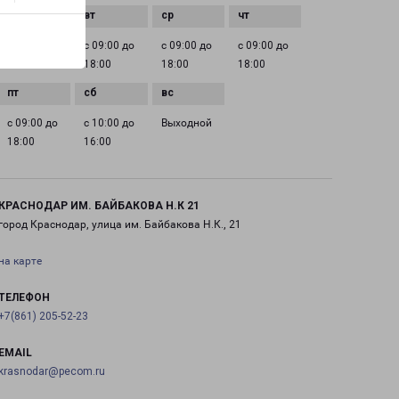
с 09:00 до
с 09:00 до
с 09:00 до
с 09:00 до
18:00
18:00
18:00
18:00
с 09:00 до
с 10:00 до
Выходной
18:00
16:00
КРАСНОДАР ИМ. БАЙБАКОВА Н.К 21
город Краснодар, улица им. Байбакова Н.К., 21
на карте
ТЕЛЕФОН
+7(861) 205-52-23
EMAIL
krasnodar@pecom.ru