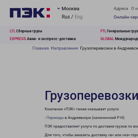
Москва
Адреса
О н
Rus /
Eng
Онлайн-се
LTL
Сборные грузы
FTL
Генеральные гру
EXPRESS
Авиа- и экспресс-доставка
GLOBAL
Международн
Главная
Направления
Грузоперевозки в Андреевск
Грузоперевозки
Компания «ПЭК» также оказывает услуги:
-
Переезды
в Андреевскую (калининский Р-Н)
ПЭК предоставляет услуги по доставке грузов по в
Для того, чтобы заказать доставку «в» или «из» го