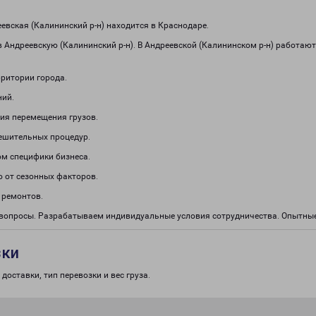
вская (Калининский р-н) находится в Краснодаре.
 Андреевскую (Калининский р-н). В Андреевской (Калининском р-н) работаю
рритории города.
ний.
ия перемещения грузов.
решительных процедур.
м специфики бизнеса.
о от сезонных факторов.
 ремонтов.
е вопросы. Разрабатываем индивидуальные условия сотрудничества. Опытны
зки
доставки, тип перевозки и вес груза.