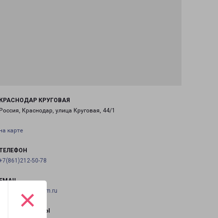
КРАСНОДАР КРУГОВАЯ
Россия, Краснодар, улица Круговая, 44/1
на карте
ТЕЛЕФОН
+7(861)212-50-78
EMAIL
×
krasnodar@pecom.ru
ГРАФИК РАБОТЫ