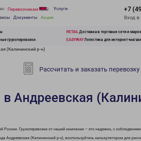
+7 (4
ас
Услуги
Перевозчикам
Вход в
рвисы
Документы
Акции
зы
RETAIL
Доставка в торговые сети и марк
ые грузоперевозки
EASYWAY
Логистика для интернет-магаз
ая (Калининский р-н)
Рассчитать и заказать перевозку
 в Андреевская (Калини
сей России. Грузоперевозки от нашей компании – это надежно, с соблюдение
рода Андреевская (Калининский р-н), воспользуйтесь калькулятором для расч