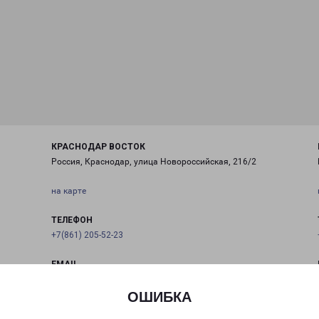
КРАСНОДАР ВОСТОК
Россия, Краснодар, улица Новороссийская, 216/2
на карте
ТЕЛЕФОН
+7(861) 205-52-23
EMAIL
krasnodar@pecom.ru
ОШИБКА
ГРАФИК РАБОТЫ