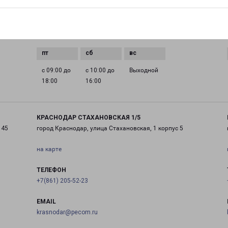
0 до
с 09:00 до
с 09:00 до
с 09:00 до
с 09:00 до
18:00
18:00
18:00
18:00
с 09:00 до
с 10:00 до
Выходной
18:00
16:00
КРАСНОДАР СТАХАНОВСКАЯ 1/5
 45
город Краснодар, улица Стахановская, 1 корпус 5
на карте
ТЕЛЕФОН
+7(861) 205-52-23
EMAIL
krasnodar@pecom.ru