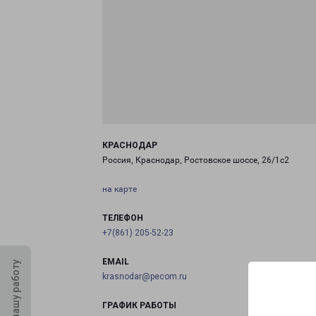
КРАСНОДАР
Россия, Краснодар, Ростовское шоссе, 26/1с2
на карте
ТЕЛЕФОН
+7(861) 205-52-23
EMAIL
Оцените нашу работу
krasnodar@pecom.ru
ГРАФИК РАБОТЫ