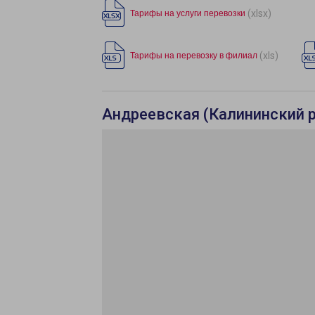
(xlsx)
Тарифы на услуги перевозки
(xls)
Тарифы на перевозку в филиал
Андреевская (Калининский р