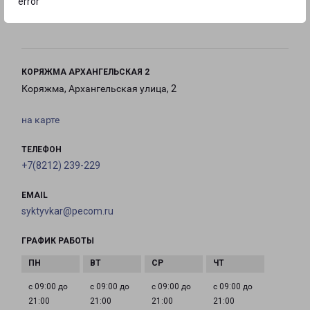
error
с 10:00 до
с 10:00 до
Выходной
18:00
13:00
КОРЯЖМА АРХАНГЕЛЬСКАЯ 2
Коряжма, Архангельская улица, 2
на карте
ТЕЛЕФОН
+7(8212) 239-229
EMAIL
syktyvkar@pecom.ru
ГРАФИК РАБОТЫ
с 09:00 до
с 09:00 до
с 09:00 до
с 09:00 до
21:00
21:00
21:00
21:00