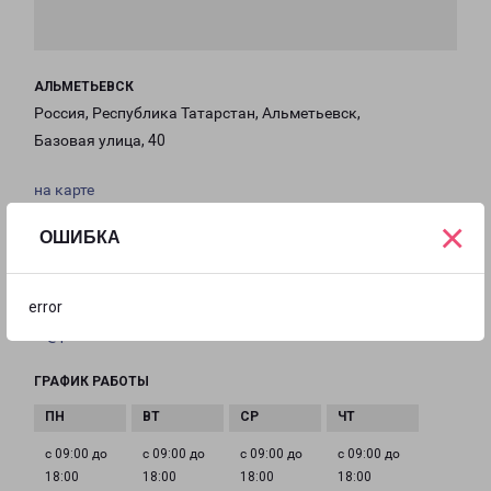
АЛЬМЕТЬЕВСК
Россия, Республика Татарстан, Альметьевск,
Базовая улица, 40
на карте
×
ОШИБКА
ТЕЛЕФОН
+7(8553) 369-265
error
EMAIL
al@pecom.ru
ГРАФИК РАБОТЫ
с 09:00 до
с 09:00 до
с 09:00 до
с 09:00 до
18:00
18:00
18:00
18:00