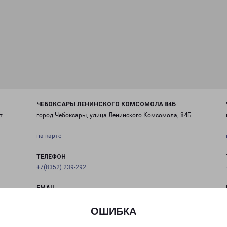
ЧЕБОКСАРЫ ЛЕНИНСКОГО КОМСОМОЛА 84Б
т
город Чебоксары, улица Ленинского Комсомола, 84Б
на карте
ТЕЛЕФОН
+7(8352) 239-292
EMAIL
cheb@pecom.ru
ОШИБКА
ГРАФИК РАБОТЫ