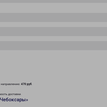
у направлению:
470 руб
.
мость доставки.
«Чебоксары»