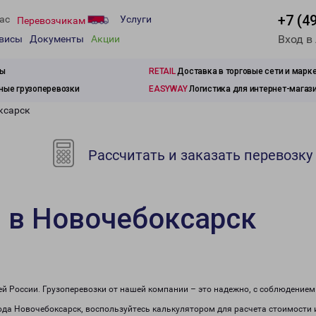
+7 (4
ас
Услуги
Перевозчикам
Вход в
рвисы
Документы
Акции
зы
RETAIL
Доставка в торговые сети и марк
ые грузоперевозки
EASYWAY
Логистика для интернет-магаз
ксарск
Рассчитать и заказать перевозку
 в Новочебоксарск
сей России. Грузоперевозки от нашей компании – это надежно, с соблюдение
рода Новочебоксарск, воспользуйтесь калькулятором для расчета стоимости 