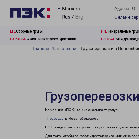
Москва
Адреса
О н
Rus /
Eng
Онлайн-се
LTL
Сборные грузы
FTL
Генеральные гру
EXPRESS
Авиа- и экспресс-доставка
GLOBAL
Международн
Главная
Направления
Грузоперевозки в Новочебо
Грузоперевозки
Компания «ПЭК» также оказывает услуги:
-
Переезды
в Новочебоксарск
ПЭК предоставляет услуги по доставке грузов по в
Для того, чтобы заказать доставку «в» или «из» го