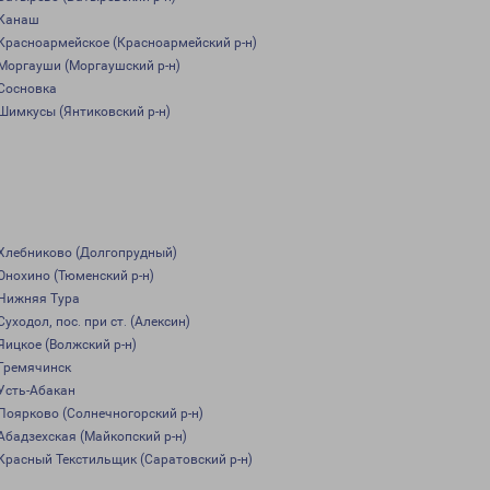
Канаш
Красноармейское (Красноармейский р-н)
Моргауши (Моргаушский р-н)
Сосновка
Шимкусы (Янтиковский р-н)
Хлебниково (Долгопрудный)
Онохино (Тюменский р-н)
Нижняя Тура
Суходол, пос. при ст. (Алексин)
Яицкое (Волжский р-н)
Гремячинск
Усть-Абакан
Поярково (Солнечногорский р-н)
Абадзехская (Майкопский р-н)
Красный Текстильщик (Саратовский р-н)