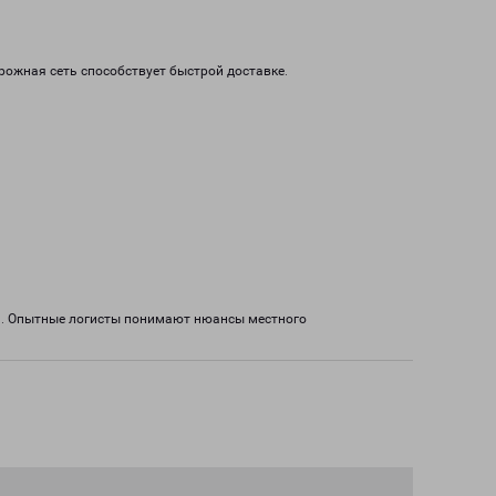
рожная сеть способствует быстрой доставке.
а. Опытные логисты понимают нюансы местного