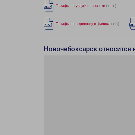
(xlsx)
Тарифы на услуги перевозки
(xls)
Тарифы на перевозку в филиал
Новочебоксарск относится 