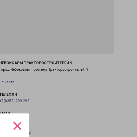
ЧЕБОКСАРЫ ТРАКТОРОСТРОИТЕЛЕЙ 9
город Чебоксары, проспект Тракторостроителей, 9
на карте
ТЕЛЕФОН
+7(8352) 239-292
EMAIL
×
cheb@pecom.ru
ГРАФИК РАБОТЫ