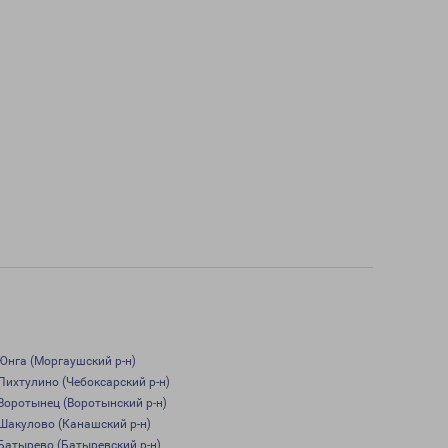
Юнга (Моргаушский р-н)
Пихтулино (Чебоксарский р-н)
Воротынец (Воротынский р-н)
Шакулово (Канашский р-н)
Батырево (Батыревский р-н)