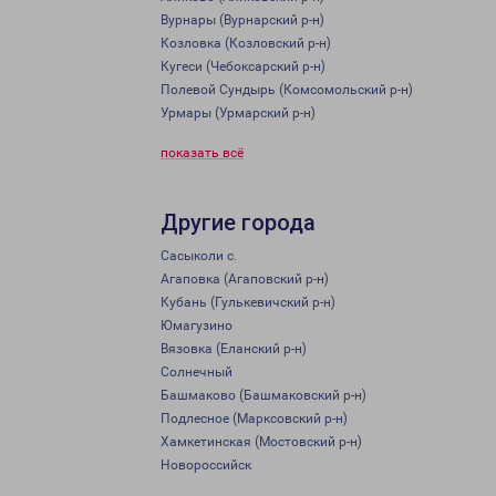
Вурнары (Вурнарский р-н)
Козловка (Козловский р-н)
Кугеси (Чебоксарский р-н)
Полевой Сундырь (Комсомольский р-н)
Урмары (Урмарский р-н)
показать всё
Другие города
Сасыколи с.
Агаповка (Агаповский р-н)
Кубань (Гулькевичский р-н)
Юмагузино
Вязовка (Еланский р-н)
Солнечный
Башмаково (Башмаковский р-н)
Подлесное (Марксовский р-н)
Хамкетинская (Мостовский р-н)
Новороссийск