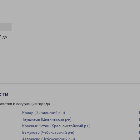
0 до
сти
ляется в следующие города:
Конар (Цивильский р-н)
Таушкасы (Цивильский р-н)
Красные Четаи (Красночетайский р-н)
Важуково (Чебоксарский р-н)
Атлашево (Чебоксарский р-н)