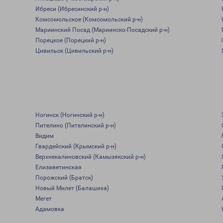
Ибреси (Ибресинский р-н)
Комсомольское (Комсомольский р-н)
Мариинский Посад (Мариинско-Посадский р-н)
Порецкое (Порецкий р-н)
Цивильск (Цивильский р-н)
Ногинск (Ногинский р-н)
Пителино (Пителинский р-н)
Видим
Гвардейский (Крымский р-н)
Верхнекалиновский (Камызякский р-н)
Елизаветинская
Порожский (Братск)
Новый Милет (Балашиха)
Мегет
Адамовка