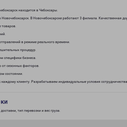
ебоксарск находится в Чебоксары.
в Новочебоксарск. В Новочебоксарске работают 3 филиала. Качественная до
е товаров.
ний.
отправлений в режиме реального времени.
решительных процедур.
м специфики бизнеса.
о от сезонных факторов.
ом состоянии.
к каждому клиенту. Разрабатываем индивидуальные условия сотрудничеств
зки
доставки, тип перевозки и вес груза.