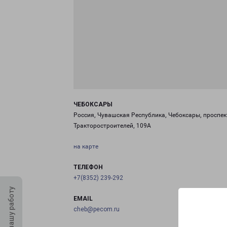
ЧЕБОКСАРЫ
Россия, Чувашская Республика, Чебоксары, проспек
Тракторостроителей, 109А
на карте
ТЕЛЕФОН
+7(8352) 239-292
Оцените нашу работу
EMAIL
cheb@pecom.ru