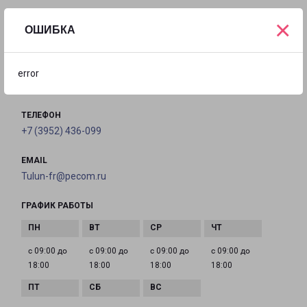
×
ОШИБКА
ТУЛУН
Иркутская обл., г. Тулун, мкр. Угольщиков 36
error
на карте
ТЕЛЕФОН
+7 (3952) 436-099
EMAIL
Tulun-fr@pecom.ru
ГРАФИК РАБОТЫ
с 09:00 до
с 09:00 до
с 09:00 до
с 09:00 до
18:00
18:00
18:00
18:00