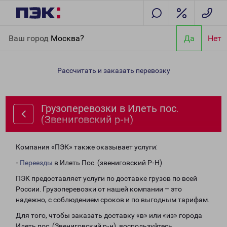
Главная
Направления
Грузоперевозки в Илеть пос.
Ваш город
Москва?
Да
Нет
(Звениговский р-н)
Рассчитать и заказать перевозку
Грузоперевозки в Илеть пос.
(Звениговский р-н)
Компания «ПЭК» также оказывает услуги:
-
Переезды
в Илеть Пос. (звениговский Р-Н)
ПЭК предоставляет услуги по доставке грузов по всей
России. Грузоперевозки от нашей компании – это
надежно, с соблюдением сроков и по выгодным тарифам.
Для того, чтобы заказать доставку «в» или «из» города
Илеть пос. (Звениговский р-н), воспользуйтесь