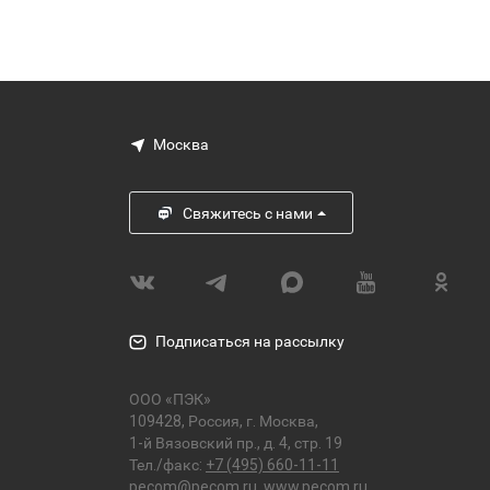
Москва
Свяжитесь с нами
Подписаться на рассылку
ООО «ПЭК»
109428, Россия, г. Москва,
1-й Вязовский пр., д. 4, стр. 19
Тел./факс:
+7 (495) 660-11-11
pecom@pecom.ru
,
www.pecom.ru