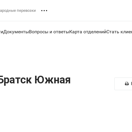
ародные перевозки
ги
Документы
Вопросы и ответы
Карта отделений
Стать клие
Братск Южная