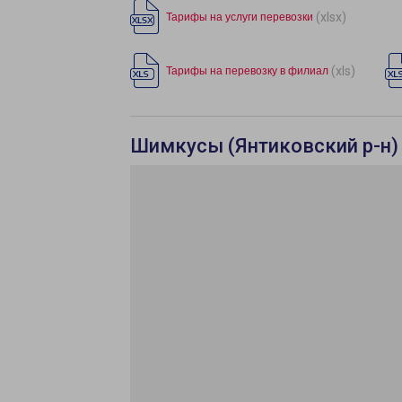
(xlsx)
Тарифы на услуги перевозки
(xls)
Тарифы на перевозку в филиал
Шимкусы (Янтиковский р-н)