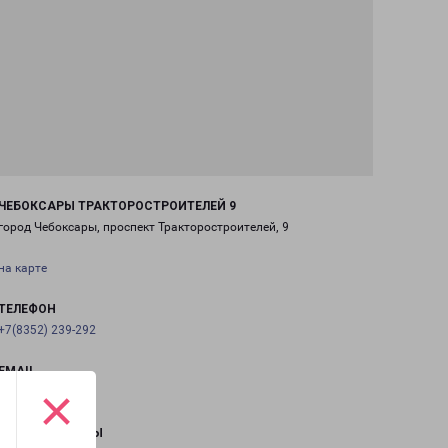
ЧЕБОКСАРЫ ТРАКТОРОСТРОИТЕЛЕЙ 9
город Чебоксары, проспект Тракторостроителей, 9
на карте
ТЕЛЕФОН
+7(8352) 239-292
EMAIL
×
cheb@pecom.ru
ГРАФИК РАБОТЫ