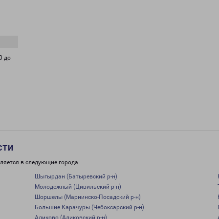
0 до
сти
ляется в следующие города:
Шыгырдан (Батыревский р-н)
Молодежный (Цивильский р-н)
Шоршелы (Мариинско-Посадский р-н)
Большие Карачуры (Чебоксарский р-н)
Аликово (Аликовский р-н)