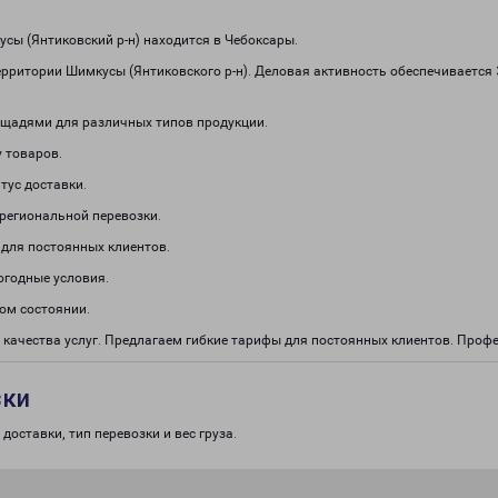
ы (Янтиковский р-н) находится в Чебоксары.
ерритории Шимкусы (Янтиковского р-н). Деловая активность обеспечивается
щадями для различных типов продукции.
 товаров.
тус доставки.
региональной перевозки.
 для постоянных клиентов.
огодные условия.
ом состоянии.
 качества услуг. Предлагаем гибкие тарифы для постоянных клиентов. Про
зки
доставки, тип перевозки и вес груза.