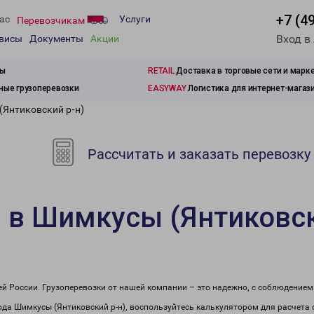
+7 (4
ас
Услуги
Перевозчикам
Вход в
рвисы
Документы
Акции
зы
RETAIL
Доставка в торговые сети и марк
ые грузоперевозки
EASYWAY
Логистика для интернет-магаз
(Янтиковский р-н)
Рассчитать и заказать перевозку
 в Шимкусы (Янтиковск
сей России. Грузоперевозки от нашей компании – это надежно, с соблюдение
рода Шимкусы (Янтиковский р-н), воспользуйтесь калькулятором для расчета 