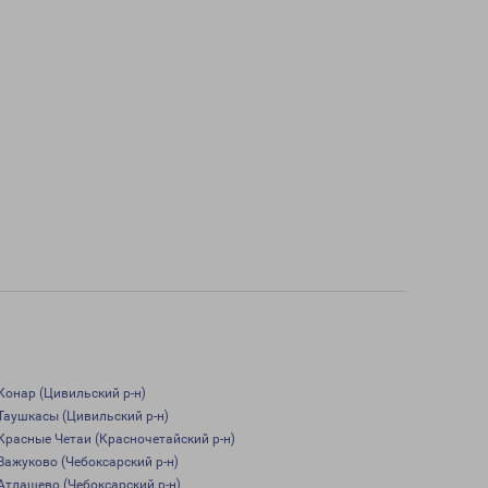
Конар (Цивильский р-н)
Таушкасы (Цивильский р-н)
Красные Четаи (Красночетайский р-н)
Важуково (Чебоксарский р-н)
Атлашево (Чебоксарский р-н)