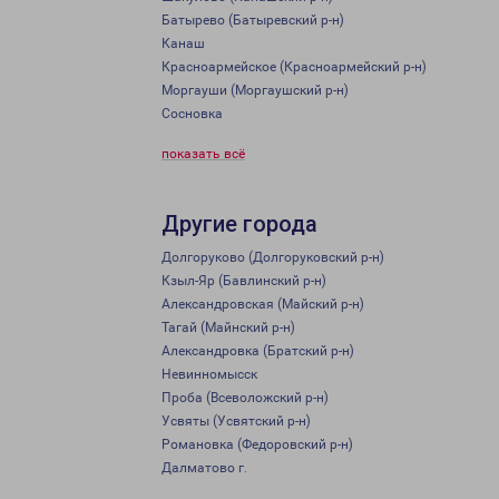
Батырево (Батыревский р-н)
Канаш
Красноармейское (Красноармейский р-н)
Моргауши (Моргаушский р-н)
Сосновка
показать всё
Другие города
Долгоруково (Долгоруковский р-н)
Кзыл-Яр (Бавлинский р-н)
Александровская (Майский р-н)
Тагай (Майнский р-н)
Александровка (Братский р-н)
Невинномысск
Проба (Всеволожский р-н)
Усвяты (Усвятский р-н)
Романовка (Федоровский р-н)
Далматово г.