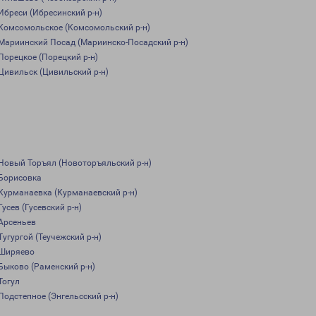
Ибреси (Ибресинский р-н)
Комсомольское (Комсомольский р-н)
Мариинский Посад (Мариинско-Посадский р-н)
Порецкое (Порецкий р-н)
Цивильск (Цивильский р-н)
Новый Торъял (Новоторъяльский р-н)
Борисовка
Курманаевка (Курманаевский р-н)
Гусев (Гусевский р-н)
Арсеньев
Тугургой (Теучежский р-н)
Ширяево
Быково (Раменский р-н)
Тогул
Подстепное (Энгельсский р-н)