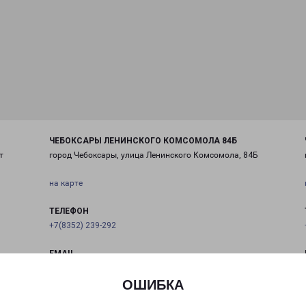
ЧЕБОКСАРЫ ЛЕНИНСКОГО КОМСОМОЛА 84Б
т
город Чебоксары, улица Ленинского Комсомола, 84Б
на карте
ТЕЛЕФОН
+7(8352) 239-292
EMAIL
cheb@pecom.ru
ОШИБКА
ГРАФИК РАБОТЫ