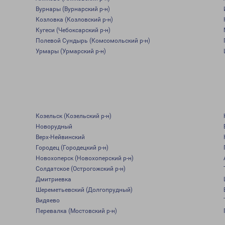
Вурнары (Вурнарский р-н)
Козловка (Козловский р-н)
Кугеси (Чебоксарский р-н)
Полевой Сундырь (Комсомольский р-н)
Урмары (Урмарский р-н)
Козельск (Козельский р-н)
Новорудный
Верх-Нейвинский
Городец (Городецкий р-н)
Новохоперск (Новохоперский р-н)
Солдатское (Острогожский р-н)
Дмитриевка
Шереметьевский (Долгопрудный)
Видяево
Перевалка (Мостовский р-н)