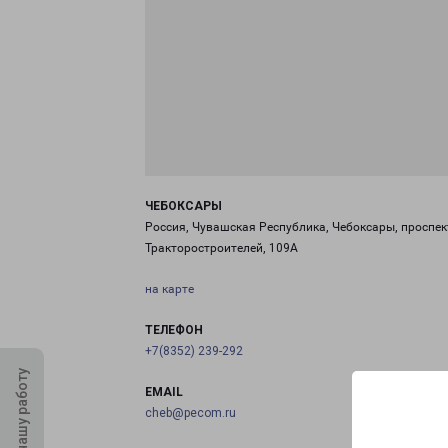
ЧЕБОКСАРЫ
Россия, Чувашская Республика, Чебоксары, проспек
Тракторостроителей, 109А
на карте
ТЕЛЕФОН
+7(8352) 239-292
Оцените нашу работу
EMAIL
cheb@pecom.ru