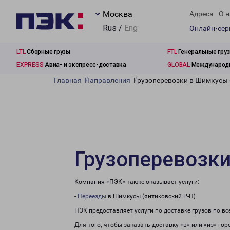
Москва
Адреса
О н
Rus /
Eng
Онлайн-се
LTL
Сборные грузы
FTL
Генеральные гру
EXPRESS
Авиа- и экспресс-доставка
GLOBAL
Международн
Главная
Направления
Грузоперевозки в Шимкусы 
Грузоперевозки
Компания «ПЭК» также оказывает услуги:
-
Переезды
в Шимкусы (янтиковский Р-Н)
ПЭК предоставляет услуги по доставке грузов по в
Для того, чтобы заказать доставку «в» или «из» го