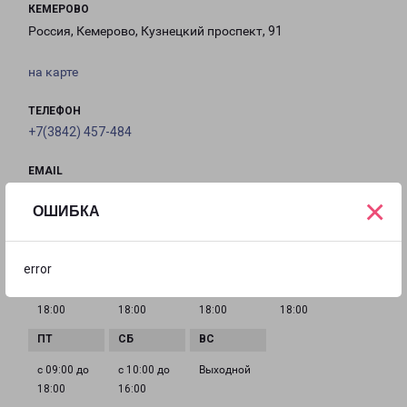
КЕМЕРОВО
Россия, Кемерово, Кузнецкий проспект, 91
на карте
ТЕЛЕФОН
+7(3842) 457-484
EMAIL
kemerovo@pecom.ru
×
ОШИБКА
ГРАФИК РАБОТЫ
error
с 09:00 до
с 09:00 до
с 09:00 до
с 09:00 до
18:00
18:00
18:00
18:00
с 09:00 до
с 10:00 до
Выходной
18:00
16:00