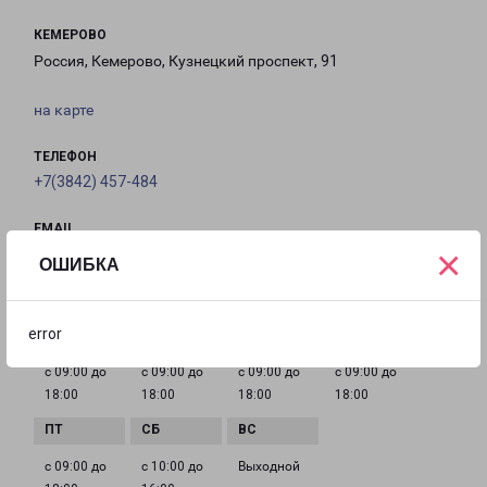
КЕМЕРОВО
Россия, Кемерово, Кузнецкий проспект, 91
на карте
ТЕЛЕФОН
+7(3842) 457-484
EMAIL
×
kemerovo@pecom.ru
ОШИБКА
ГРАФИК РАБОТЫ
error
с 09:00 до
с 09:00 до
с 09:00 до
с 09:00 до
18:00
18:00
18:00
18:00
с 09:00 до
с 10:00 до
Выходной