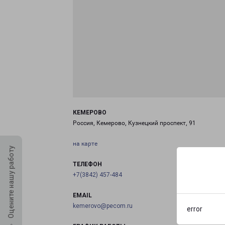
КЕМЕРОВО
Россия, Кемерово, Кузнецкий проспект, 91
на карте
Оцените нашу работу
ТЕЛЕФОН
+7(3842) 457-484
EMAIL
kemerovo@pecom.ru
error