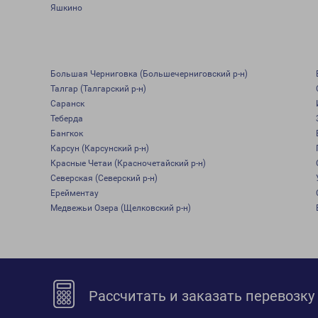
Яшкино
Большая Черниговка (Большечерниговский р-н)
Талгар (Талгарский р-н)
Саранск
Теберда
Бангкок
Карсун (Карсунский р-н)
Красные Четаи (Красночетайский р-н)
Северская (Северский р-н)
Ерейментау
Медвежьи Озера (Щелковский р-н)
Рассчитать и заказать перевозку