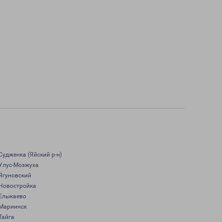
Судженка (Яйский р-н)
Улус-Мозжуха
Ягуновский
Новостройка
Елыкаево
Мариинск
Тайга