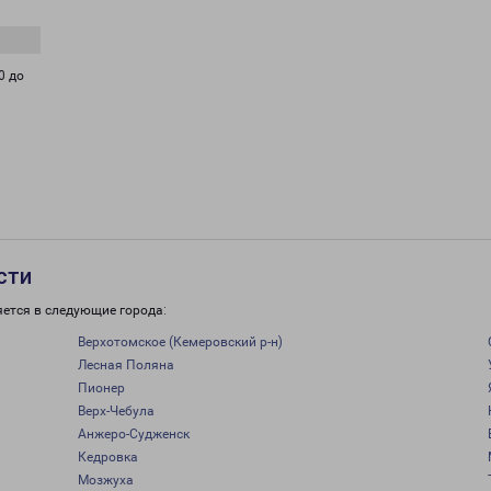
0 до
сти
яется в следующие города:
Верхотомское (Кемеровский р-н)
Лесная Поляна
Пионер
Верх-Чебула
Анжеро-Судженск
Кедровка
Мозжуха