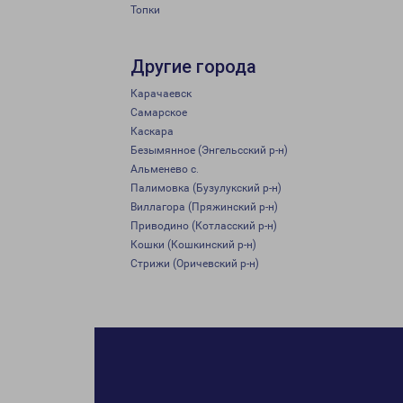
Топки
Другие города
Карачаевск
Самарское
Каскара
Безымянное (Энгельсский р-н)
Альменево с.
Палимовка (Бузулукский р-н)
Виллагора (Пряжинский р-н)
Приводино (Котласский р-н)
Кошки (Кошкинский р-н)
Стрижи (Оричевский р-н)