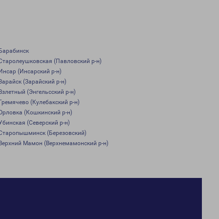
Барабинск
Старолеушковская (Павловский р-н)
Инсар (Инсарский р-н)
Зарайск (Зарайский р-н)
Взлетный (Энгельсский р-н)
Гремячево (Кулебакский р-н)
Орловка (Кошкинский р-н)
Убинская (Северский р-н)
Старопышминск (Березовский)
Верхний Мамон (Верхнемамонский р-н)