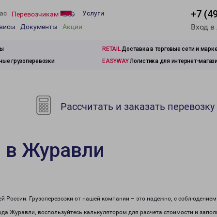
+7 (4
ас
Услуги
Перевозчикам
Вход в
рвисы
Документы
Акции
зы
RETAIL
Доставка в торговые сети и марк
ые грузоперевозки
EASYWAY
Логистика для интернет-магаз
Рассчитать и заказать перевозку
 в Журавли
сей России. Грузоперевозки от нашей компании – это надежно, с соблюдение
рода Журавли, воспользуйтесь калькулятором для расчета стоимости и запол