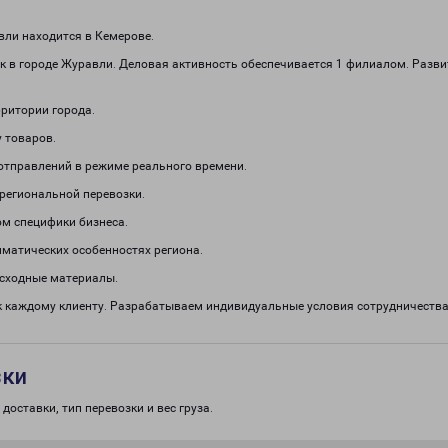
ли находится в Кемерове.
к в городе Журавли. Деловая активность обеспечивается 1 филиалом. Разви
рритории города.
 товаров.
отправлений в режиме реального времени.
региональной перевозки.
м специфики бизнеса.
иматических особенностях региона.
асходные материалы.
к каждому клиенту. Разрабатываем индивидуальные условия сотрудничест
зки
доставки, тип перевозки и вес груза.