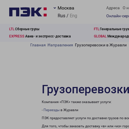
Москва
Адреса
О н
Rus /
Eng
Онлайн-се
LTL
Сборные грузы
FTL
Генеральные гру
EXPRESS
Авиа- и экспресс-доставка
GLOBAL
Международн
Главная
Направления
Грузоперевозки в Журавли
Грузоперевозки
Компания «ПЭК» также оказывает услуги:
-
Переезды
в Журавли
ПЭК предоставляет услуги по доставке грузов по в
Для того, чтобы заказать доставку «в» или «из» го