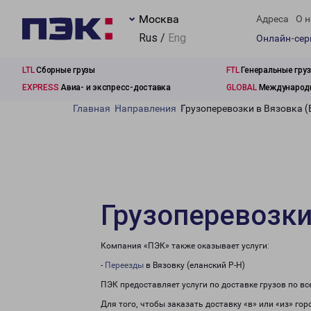
Москва
Адреса
О н
Rus /
Eng
Онлайн-се
LTL
Сборные грузы
FTL
Генеральные гру
EXPRESS
Авиа- и экспресс-доставка
GLOBAL
Международн
Главная
Направления
Грузоперевозки в Вязовка (
Грузоперевозки
Компания «ПЭК» также оказывает услуги:
-
Переезды
в Вязовку (еланский Р-Н)
ПЭК предоставляет услуги по доставке грузов по в
Для того, чтобы заказать доставку «в» или «из» го