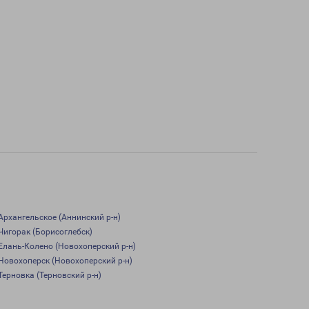
Архангельское (Аннинский р-н)
Чигорак (Борисоглебск)
Елань-Колено (Новохоперский р-н)
Новохоперск (Новохоперский р-н)
Терновка (Терновский р-н)