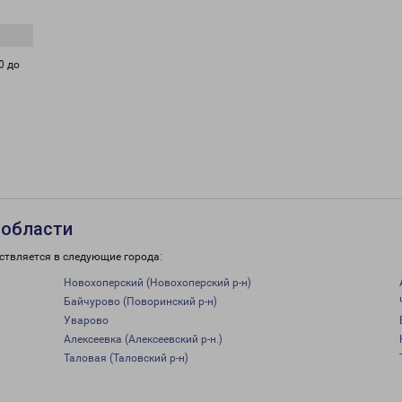
0 до
 области
ствляется в следующие города:
Новохоперский (Новохоперский р-н)
Байчурово (Поворинский р-н)
Уварово
Алексеевка (Алексеевский р-н.)
Таловая (Таловский р-н)