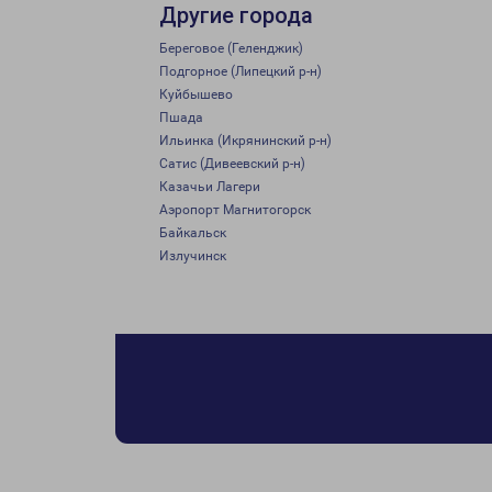
Другие города
Береговое (Геленджик)
Подгорное (Липецкий р-н)
Куйбышево
Пшада
Ильинка (Икрянинский р-н)
Сатис (Дивеевский р-н)
Казачьи Лагери
Аэропорт Магнитогорск
Байкальск
Излучинск