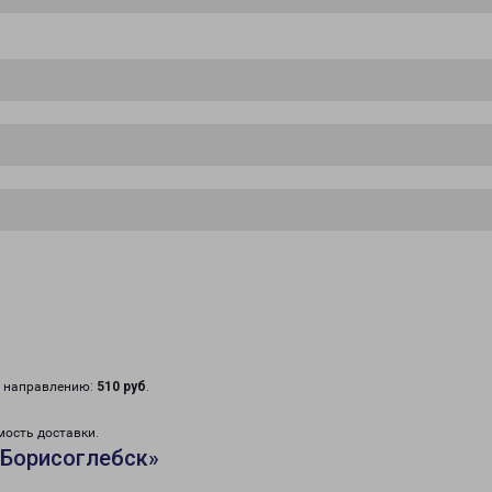
у направлению:
510 руб
.
мость доставки.
«Борисоглебск»