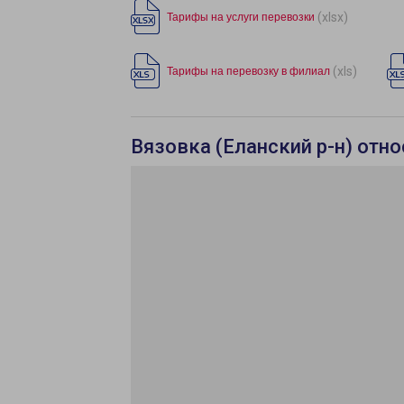
(xlsx)
Тарифы на услуги перевозки
(xls)
Тарифы на перевозку в филиал
Вязовка (Еланский р-н) отн