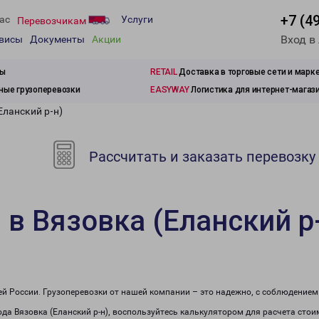
+7 (4
ас
Услуги
Перевозчикам
Вход в
рвисы
Документы
Акции
зы
RETAIL
Доставка в торговые сети и марк
ые грузоперевозки
EASYWAY
Логистика для интернет-магаз
Еланский р-н)
Рассчитать и заказать перевозку
 в Вязовка (Еланский р
сей России. Грузоперевозки от нашей компании – это надежно, с соблюдение
рода Вязовка (Еланский р-н), воспользуйтесь калькулятором для расчета стои