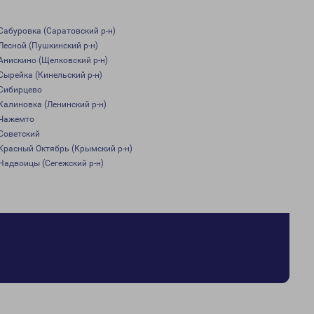
Сабуровка (Саратовский р-н)
Лесной (Пушкинский р-н)
Анискино (Щелковский р-н)
Сырейка (Кинельский р-н)
Сибирцево
Калиновка (Ленинский р-н)
Чажемто
Советский
Красный Октябрь (Крымский р-н)
Надвоицы (Сегежский р-н)