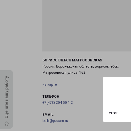
БОРИСОГЛЕБСК МАТРОСОВСКАЯ
Россия, Воронежская область, Борисоглебск,
Матросовская улица, 162
Оцените нашу работу
на карте
ТЕЛЕФОН
+7(473) 204-50-1 2
error
EMAIL
bo-fr@pecom.ru