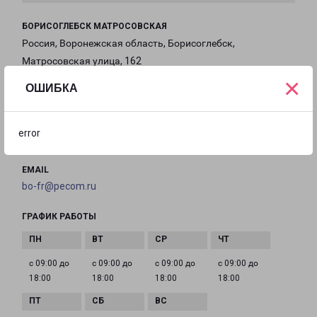
БОРИСОГЛЕБСК МАТРОСОВСКАЯ
Россия, Воронежская область, Борисоглебск,
Матросовская улица, 162
×
ОШИБКА
на карте
ТЕЛЕФОН
error
+7(473) 204-50-1 2
EMAIL
bo-fr@pecom.ru
ГРАФИК РАБОТЫ
с 09:00 до
с 09:00 до
с 09:00 до
с 09:00 до
18:00
18:00
18:00
18:00