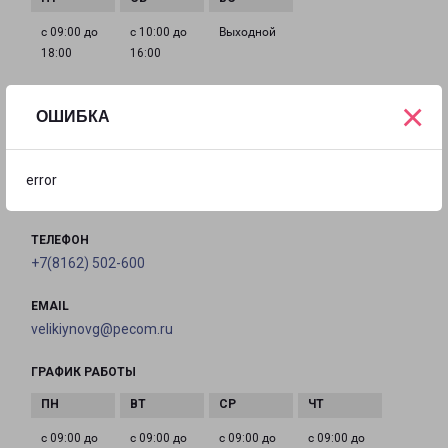
с 09:00 до
с 10:00 до
Выходной
18:00
16:00
×
ОШИБКА
СТАРАЯ РУССА ВОСКРЕСЕНСКАЯ 7
город Старая Русса, улица Воскресенская, 7
error
на карте
ТЕЛЕФОН
+7(8162) 502-600
EMAIL
velikiynovg@pecom.ru
ГРАФИК РАБОТЫ
с 09:00 до
с 09:00 до
с 09:00 до
с 09:00 до