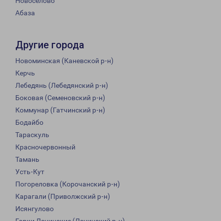
Новоселово
Абаза
Другие города
Новоминская (Каневской р-н)
Керчь
Лебедянь (Лебедянский р-н)
Боковая (Семеновский р-н)
Коммунар (Гатчинский р-н)
Бодайбо
Тараскуль
Красночервонный
Тамань
Усть-Кут
Погореловка (Корочанский р-н)
Карагали (Приволжский р-н)
Исянгулово