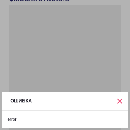
×
ОШИБКА
error