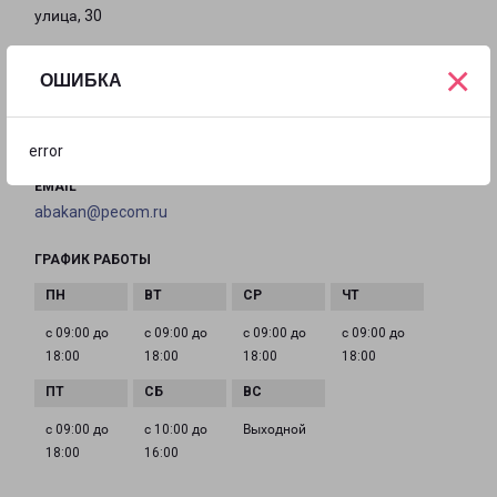
улица, 30
×
на карте
ОШИБКА
ТЕЛЕФОН
+7(3902) 305-081
error
EMAIL
abakan@pecom.ru
ГРАФИК РАБОТЫ
с 09:00 до
с 09:00 до
с 09:00 до
с 09:00 до
18:00
18:00
18:00
18:00
с 09:00 до
с 10:00 до
Выходной
18:00
16:00