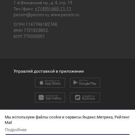
1-й Вязовский пр., д. 4, стр. 19
Тел./факс:
+7 (495) 660-11-11
pecom@pecom.ru
,
www.pecom.ru
ОГРН 1147746182748,
ИНН 7721823853,
КПП 775050001
Управляй доставкой в приложении
2026 © ООО «ПЭК»
Мы используем файлы cookie и сервисы Яндекс.Метрика, Рейтинг
Mail
English version
Подробнее
О защите персональных данных