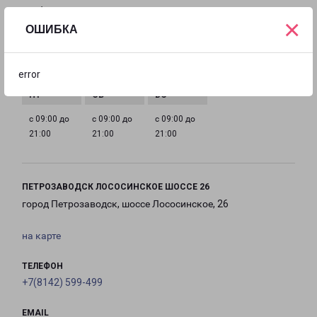
ГРАФИК РАБОТЫ
×
ОШИБКА
с 09:00 до
с 09:00 до
с 09:00 до
с 09:00 до
21:00
21:00
21:00
21:00
error
с 09:00 до
с 09:00 до
с 09:00 до
21:00
21:00
21:00
ПЕТРОЗАВОДСК ЛОСОСИНСКОЕ ШОССЕ 26
город Петрозаводск, шоссе Лососинское, 26
на карте
ТЕЛЕФОН
+7(8142) 599-499
EMAIL