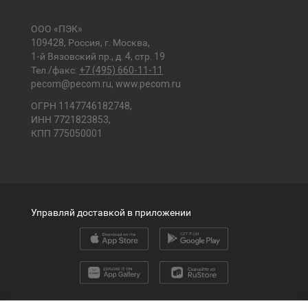
ООО «ПЭК»
109428, Россия, г. Москва,
1-й Вязовский пр., д. 4, стр. 19
Тел./факс:
+7 (495) 660-11-11
pecom@pecom.ru
,
www.pecom.ru
ОГРН 1147746182748,
ИНН 7721823853,
КПП 775050001
Управляй доставкой в приложении