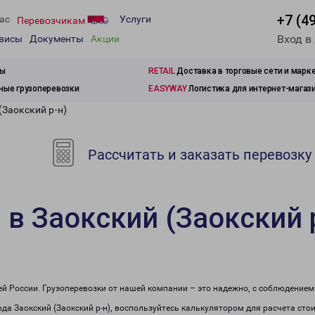
+7 (4
ас
Услуги
Перевозчикам
Вход в
рвисы
Документы
Акции
зы
RETAIL
Доставка в торговые сети и марк
ые грузоперевозки
EASYWAY
Логистика для интернет-магаз
(Заокский р-н)
Рассчитать и заказать перевозку
 в Заокский (Заокский 
сей России. Грузоперевозки от нашей компании – это надежно, с соблюдение
рода Заокский (Заокский р-н), воспользуйтесь калькулятором для расчета сто