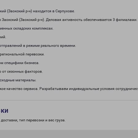
й (Заокский р-н) находится в Серпухове.
 Заокский (Заокский р-н). Деловая активность обеспечивается 3 филиалами
менных складских комплексах.
ний.
отправлений в режиме реального времени.
региональной перевозки.
м специфики бизнеса.
о от сезонных факторов.
асходные материалы.
окое качество сервиса. Разрабатываем индивидуальные условия сотруднич
зки
доставки, тип перевозки и вес груза.