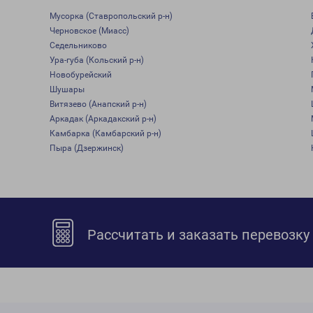
Мусорка (Ставропольский р-н)
Черновское (Миасс)
Седельниково
Ура-губа (Кольский р-н)
Новобурейский
Шушары
Витязево (Анапский р-н)
Аркадак (Аркадакский р-н)
Камбарка (Камбарский р-н)
Пыра (Дзержинск)
Рассчитать и заказать перевозку