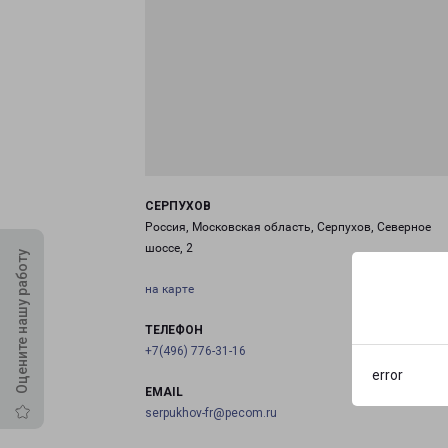
СЕРПУХОВ
Россия, Московская область, Серпухов, Северное
шоссе, 2
Оцените нашу работу
на карте
ТЕЛЕФОН
+7(496) 776-31-16
error
EMAIL
serpukhov-fr@pecom.ru