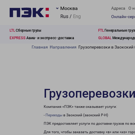
Москва
Адреса
О н
Rus /
Eng
Онлайн-се
LTL
Сборные грузы
FTL
Генеральные гру
EXPRESS
Авиа- и экспресс-доставка
GLOBAL
Международн
Главная
Направления
Грузоперевозки в Заокский 
Грузоперевозки
Компания «ПЭК» также оказывает услуги:
-
Переезды
в Заокский (заокский Р-Н)
ПЭК предоставляет услуги по доставке грузов по в
Для того, чтобы заказать доставку «в» или «из» го