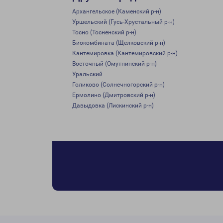
Архангельское (Каменский р-н)
Уршельский (Гусь-Хрустальный р-н)
Тосно (Тосненский р-н)
Биокомбината (Щелковский р-н)
Кантемировка (Кантемировский р-н)
Восточный (Омутнинский р-н)
Уральский
Голиково (Солнечногорский р-н)
Ермолино (Дмитровский р-н)
Давыдовка (Лискинский р-н)