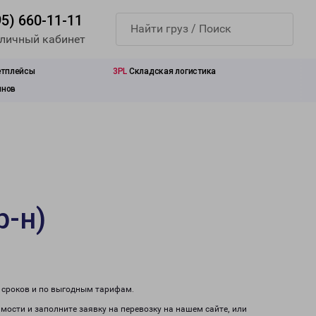
95) 660-11-11
 личный кабинет
етплейсы
3PL
Складская логистика
инов
р-н)
м сроков и по выгодным тарифам.
имости и заполните заявку на перевозку на нашем сайте, или