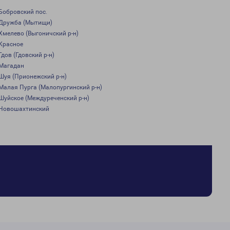
Бобровский пос.
Дружба (Мытищи)
Хмелево (Выгоничский р-н)
Красное
Гдов (Гдовский р-н)
Магадан
Шуя (Прионежский р-н)
Малая Пурга (Малопургинский р-н)
Шуйское (Междуреченский р-н)
Новошахтинский