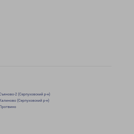
Съяново-2 (Серпуховский р-н)
Калиново (Серпуховский р-н)
Протвино