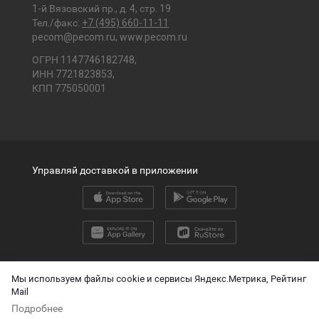
1-й Вязовский пр., д. 4, стр. 19
Тел./факс:
+7 (495) 660-11-11
pecom@pecom.ru
,
www.pecom.ru
ОГРН 1147746182748,
ИНН 7721823853,
КПП 775050001
Управляй доставкой в приложении
2026 © ООО «ПЭК»
Мы используем файлы cookie и сервисы Яндекс.Метрика, Рейтинг
Mail
English version
Подробнее
О защите персональных данных