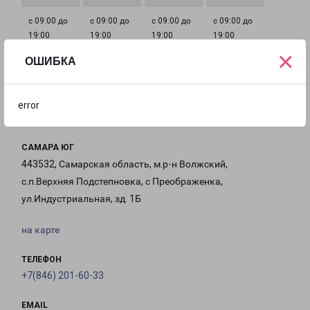
с 09:00 до
с 09:00 до
с 09:00 до
с 09:00 до
19:00
19:00
19:00
19:00
×
ОШИБКА
с 09:00 до
с 10:00 до
Выходной
19:00
18:00
error
САМАРА ЮГ
443532, Самарская область, м.р-н Волжский,
с.п.Верхняя Подстепновка, с Преображенка,
ул.Индустриальная, зд. 1Б
на карте
ТЕЛЕФОН
+7(846) 201-60-33
EMAIL