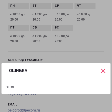
с 10:00 до
с 10:00 до
с 10:00 до
с 10:00 до
20:00
20:00
20:00
20:00
с 10:00 до
с 10:00 до
с 10:00 до
20:00
20:00
20:00
БЕЛГОРОД ГУБКИНА 21
город Белгород, улица Губкина, 21
×
ОШИБКА
на карте
error
ТЕЛЕФОН
+7(4722) 784-144
EMAIL
belgorod@pecom.ru