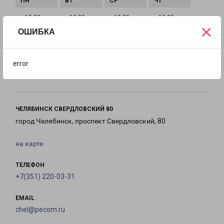
с 10:30 до
с 10:30 до
с 10:30 до
с 10:30 до
×
19:30
19:30
19:30
19:30
ОШИБКА
с 10:30 до
с 10:30 до
с 10:30 до
error
19:30
19:30
19:30
ЧЕЛЯБИНСК СВЕРДЛОВСКИЙ 80
город Челябинск, проспект Свердловский, 80
на карте
ТЕЛЕФОН
+7(351) 220-03-31
EMAIL
chel@pecom.ru