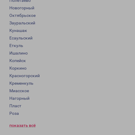
Полетаево
Новогорный
Октябрьское
Зауральский
Кунашак
Есаульский
Еткуль
Ишалино
Копейск
Коркино
Красногорский
Кременкуль
Миасское
Нагорный
Пласт
Роза
показать всё