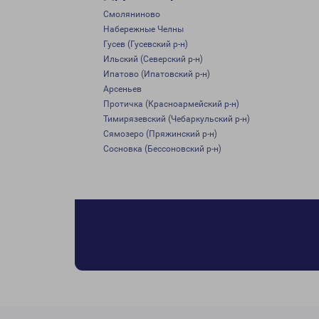
Смоляниново
Набережные Челны
Гусев (Гусевский р-н)
Ильский (Северский р-н)
Ипатово (Ипатовский р-н)
Арсеньев
Протичка (Красноармейский р-н)
Тимирязевский (Чебаркульский р-н)
Сямозеро (Пряжинский р-н)
Сосновка (Бессоновский р-н)