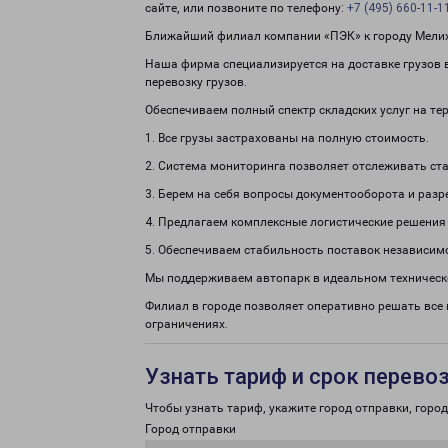
сайте, или позвоните по телефону:
+7 (495) 660-11-1
Ближайший филиал компании «ПЭК» к городу Мелихо
Наша фирма специализируется на доставке грузов в
перевозку грузов.
Обеспечиваем полный спектр складских услуг на те
1. Все грузы застрахованы на полную стоимость.
2. Система мониторинга позволяет отслеживать ста
3. Берем на себя вопросы документооборота и раз
4. Предлагаем комплексные логистические решения
5. Обеспечиваем стабильность поставок независим
Мы поддерживаем автопарк в идеальном техническ
Филиал в городе позволяет оперативно решать все
ограничениях.
Узнать тариф и срок перево
Чтобы узнать тариф, укажите город отправки, город 
Город отправки