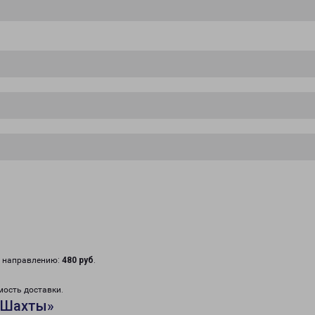
у направлению:
480 руб
.
мость доставки.
«Шахты»