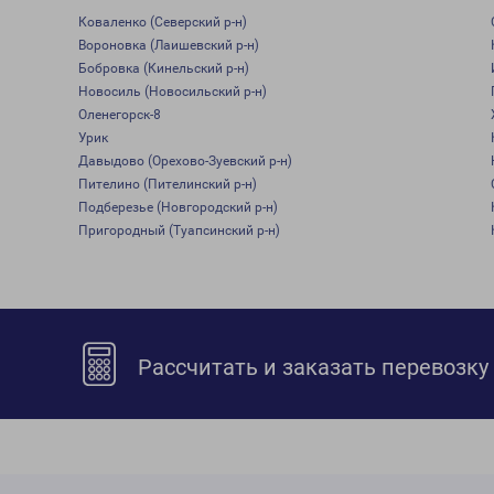
Коваленко (Северский р-н)
Вороновка (Лаишевский р-н)
Бобровка (Кинельский р-н)
Новосиль (Новосильский р-н)
Оленегорск-8
Урик
Давыдово (Орехово-Зуевский р-н)
Пителино (Пителинский р-н)
Подберезье (Новгородский р-н)
Пригородный (Туапсинский р-н)
Рассчитать и заказать перевозку