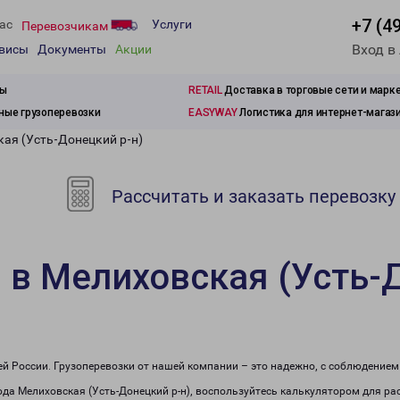
+7 (4
ас
Услуги
Перевозчикам
Вход в
рвисы
Документы
Акции
зы
RETAIL
Доставка в торговые сети и марк
ые грузоперевозки
EASYWAY
Логистика для интернет-магаз
кая (Усть-Донецкий р-н)
Рассчитать и заказать перевозку
 в Мелиховская (Усть-
сей России. Грузоперевозки от нашей компании – это надежно, с соблюдение
рода Мелиховская (Усть-Донецкий р-н), воспользуйтесь калькулятором для ра