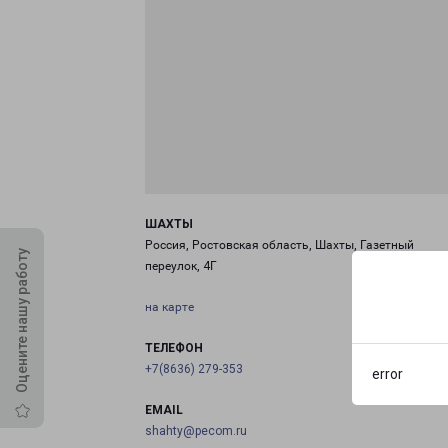
ШАХТЫ
Россия, Ростовская область, Шахты, Газетный
Оцените нашу работу
переулок, 4Г
на карте
ТЕЛЕФОН
+7(8636) 279-353
error
EMAIL
shahty@pecom.ru