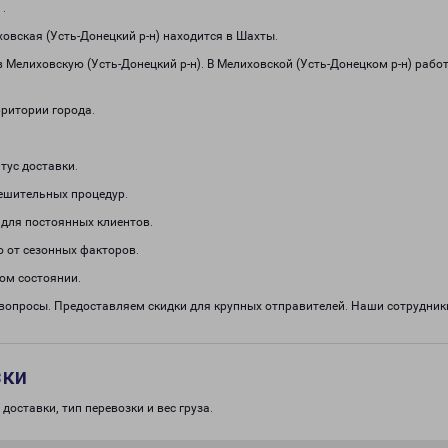
1
.
вская (Усть-Донецкий р-н) находится в Шахты.
 Мелиховскую (Усть-Донецкий р-н). В Мелиховской (Усть-Донецком р-н) рабо
рритории города.
тус доставки.
решительных процедур.
 для постоянных клиентов.
о от сезонных факторов.
ом состоянии.
 вопросы. Предоставляем скидки для крупных отправителей. Наши сотрудни
зки
доставки, тип перевозки и вес груза.