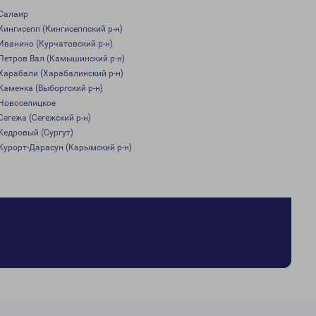
Салаир
Кингисепп (Кингисеппский р-н)
Иванино (Курчатовский р-н)
Петров Вал (Камышинский р-н)
Харабали (Харабалинский р-н)
Каменка (Выборгский р-н)
Новоселицкое
Сегежа (Сегежский р-н)
Кедровый (Сургут)
Курорт-Дарасун (Карымский р-н)