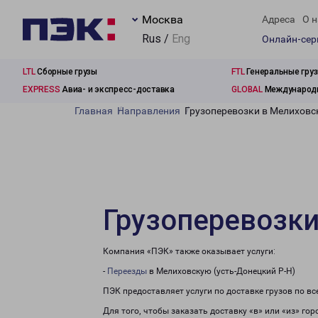
Москва
Адреса
О н
Rus /
Eng
Онлайн-се
LTL
Сборные грузы
FTL
Генеральные гру
EXPRESS
Авиа- и экспресс-доставка
GLOBAL
Международн
Главная
Направления
Грузоперевозки в Мелиховс
Грузоперевозки
Компания «ПЭК» также оказывает услуги:
-
Переезды
в Мелиховскую (усть-Донецкий Р-Н)
ПЭК предоставляет услуги по доставке грузов по в
Для того, чтобы заказать доставку «в» или «из» го