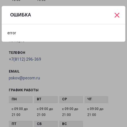
×
ОШИБКА
ПСКОВ РОКОССОВСКОГО 16
Псков, улица Рокоссовского, 16
error
на карте
ТЕЛЕФОН
+7(8112) 296-369
EMAIL
pskov@pecom.ru
ГРАФИК РАБОТЫ
с 09:00 до
с 09:00 до
с 09:00 до
с 09:00 до
21:00
21:00
21:00
21:00