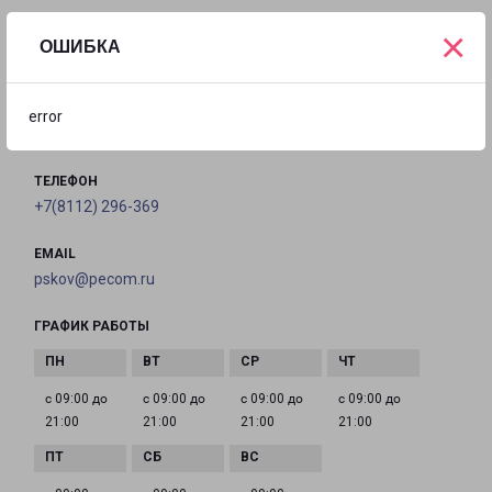
×
ОШИБКА
ПСКОВ РОКОССОВСКОГО 16
Псков, улица Рокоссовского, 16
error
на карте
ТЕЛЕФОН
+7(8112) 296-369
EMAIL
pskov@pecom.ru
ГРАФИК РАБОТЫ
с 09:00 до
с 09:00 до
с 09:00 до
с 09:00 до
21:00
21:00
21:00
21:00