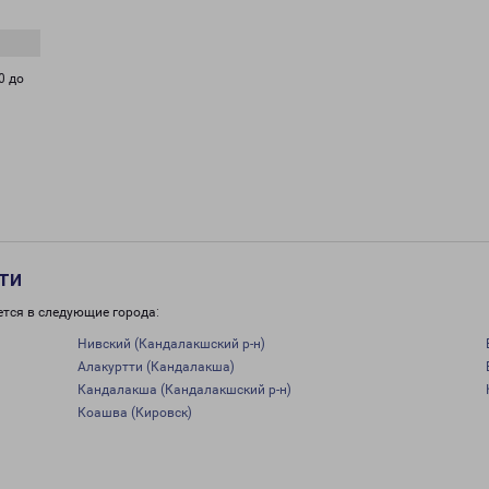
0 до
ти
ется в следующие города:
Нивский (Кандалакшский р-н)
Алакуртти (Кандалакша)
Кандалакша (Кандалакшский р-н)
Коашва (Кировск)