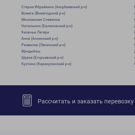
Старое Ибрайкино (Аксубаевский р-н)
Вожега (Вожегодский р-н)
Московская Славянка
Натальино (Балаковский р-н)
Казачьи Лагери
Анна (Аннинский р-н)
Развилка (Ленинский р-н)
Мундыбаш
Шувое (Егорьевский р-н)
Кухтино (Каракулинский р-н)
Рассчитать и заказать перевозку