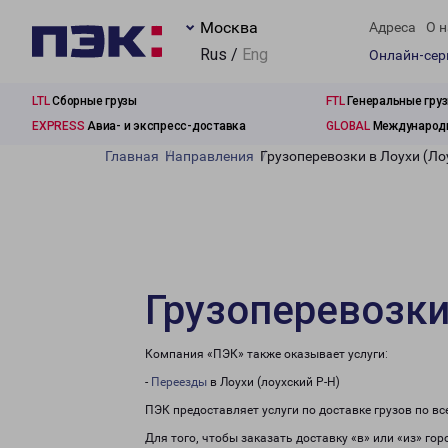
Москва
Адреса
О н
Rus /
Eng
Онлайн-се
LTL
Сборные грузы
FTL
Генеральные гру
EXPRESS
Авиа- и экспресс-доставка
GLOBAL
Международн
Главная
Направления
Грузоперевозки в Лоухи (Ло
Грузоперевозки
Компания «ПЭК» также оказывает услуги:
-
Переезды
в Лоухи (лоухский Р-Н)
ПЭК предоставляет услуги по доставке грузов по в
Для того, чтобы заказать доставку «в» или «из» го