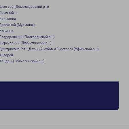
Шестово (Домодедовский р-н)
Лосиный п.
Капылова
Дровяной (Мурманск)
Ильинка
Подгоренский (Подгоренский р-н)
Шереховичи (Любытинский р-н)
Дмитриевка (от 1,5 тонн,7 кубов и 3 метров) (Уфимский р-н)
Анзорей
Кандры (Туймазинский р-н)