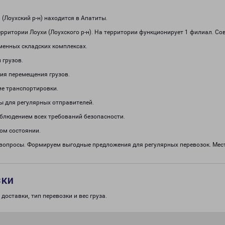
Лоухский р-н) находится в Апатиты.
рритории Лоухи (Лоухского р-н). На территории функционирует 1 филиал. С
менных складских комплексах.
 грузов.
ия перемещения грузов.
е транспортировки.
ы для регулярных отправителей.
облюдением всех требований безопасности.
ом состоянии.
 вопросы. Формируем выгодные предложения для регулярных перевозок. Мест
зки
доставки, тип перевозки и вес груза.