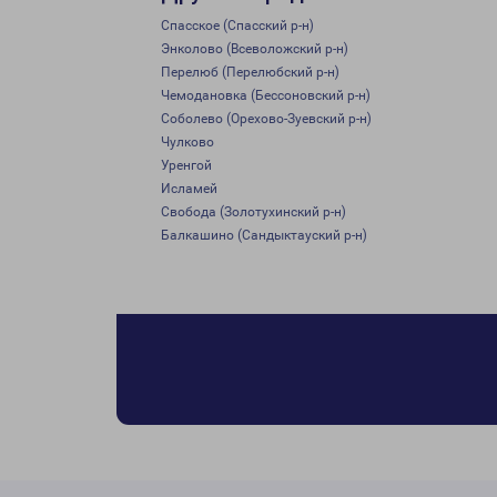
Спасское (Спасский р-н)
Энколово (Всеволожский р-н)
Перелюб (Перелюбский р-н)
Чемодановка (Бессоновский р-н)
Соболево (Орехово-Зуевский р-н)
Чулково
Уренгой
Исламей
Свобода (Золотухинский р-н)
Балкашино (Сандыктауский р-н)