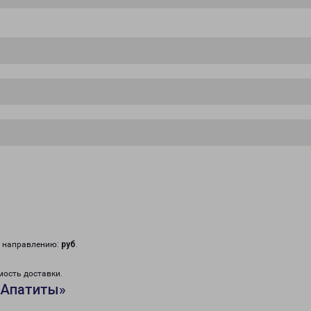
у направлению:
руб
.
мость доставки.
«Апатиты»