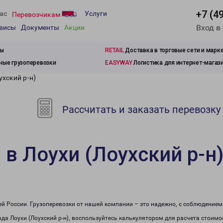
+7 (4
ас
Услуги
Перевозчикам
Вход в
рвисы
Документы
Акции
зы
RETAIL
Доставка в торговые сети и марк
ые грузоперевозки
EASYWAY
Логистика для интернет-магаз
ухский р-н)
Рассчитать и заказать перевозку
 в Лоухи (Лоухский р-н
сей России. Грузоперевозки от нашей компании – это надежно, с соблюдение
рода Лоухи (Лоухский р-н), воспользуйтесь калькулятором для расчета стоимо