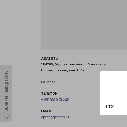
АПАТИТЫ
184209, Мурманская обл., г. Апатиты, ул.
Промышленная, влд. 18/5
Оцените нашу работу
на карте
ТЕЛЕФОН
+7(8155) 542-528
error
EMAIL
apatiti@pecom.ru