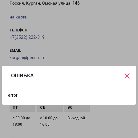
Россия, Курган, Омская улица, 146
на карте
ТЕЛЕФОН
+7(3522) 222-319
EMAIL
kurgan@pecom.ru
ГРАФИК РАБОТЫ
×
ОШИБКА
с 09:00 до
с 09:00 до
с 09:00 до
с 09:00 до
error
18:00
18:00
18:00
18:00
с 09:00 до
с 10:00 до
Выходной
18:00
16:00