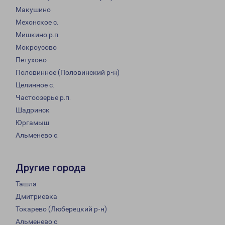
Макушино
Мехонское с.
Мишкино р.п.
Мокроусово
Петухово
Половинное (Половинский р-н)
Целинное с.
Частоозерье р.п.
Шадринск
Юргамыш
Альменево с.
Другие города
Ташла
Дмитриевка
Токарево (Люберецкий р-н)
Альменево с.