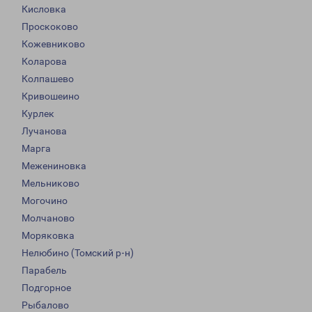
Кисловка
Проскоково
Кожевниково
Коларова
Колпашево
Кривошеино
Курлек
Лучанова
Марга
Межениновка
Мельниково
Могочино
Молчаново
Моряковка
Нелюбино (Томский р-н)
Парабель
Подгорное
Рыбалово