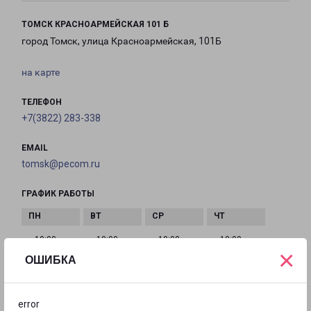
ТОМСК КРАСНОАРМЕЙСКАЯ 101 Б
город Томск, улица Красноармейская, 101Б
на карте
ТЕЛЕФОН
+7(3822) 283-338
EMAIL
tomsk@pecom.ru
ГРАФИК РАБОТЫ
с 10:00 до
с 10:00 до
с 10:00 до
с 10:00 до
×
20:00
20:00
20:00
20:00
ОШИБКА
с 10:00 до
с 10:00 до
с 10:00 до
error