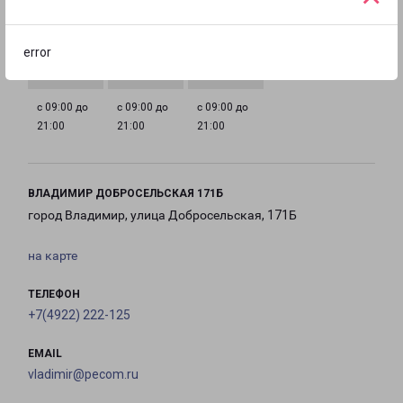
с 09:00 до
с 09:00 до
с 09:00 до
с 09:00 до
21:00
21:00
21:00
21:00
error
с 09:00 до
с 09:00 до
с 09:00 до
21:00
21:00
21:00
ВЛАДИМИР ДОБРОСЕЛЬСКАЯ 171Б
город Владимир, улица Добросельская, 171Б
на карте
ТЕЛЕФОН
+7(4922) 222-125
EMAIL
vladimir@pecom.ru