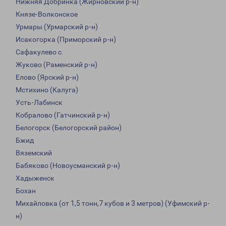
Нижняя Добринка (Жирновский р-н)
Князе-Волконское
Урмары (Урмарский р-н)
Исакогорка (Приморский р-н)
Сафакулево с.
Жуково (Раменский р-н)
Елово (Ярский р-н)
Мстихино (Калуга)
Усть-Лабинск
Кобралово (Гатчинский р-н)
Белогорск (Белогорский район)
Бжид
Вяземский
Бабяково (Новоусманский р-н)
Хадыженск
Бохан
Михайловка (от 1,5 тонн,7 кубов и 3 метров) (Уфимский р-
н)