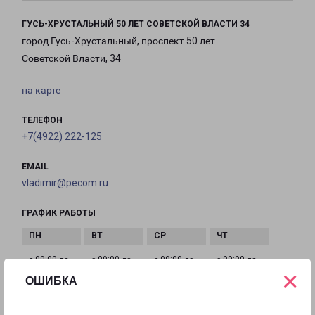
ГУСЬ-ХРУСТАЛЬНЫЙ 50 ЛЕТ СОВЕТСКОЙ ВЛАСТИ 34
город Гусь-Хрустальный, проспект 50 лет
Советской Власти, 34
на карте
ТЕЛЕФОН
+7(4922) 222-125
EMAIL
vladimir@pecom.ru
ГРАФИК РАБОТЫ
с 09:00 до
с 09:00 до
с 09:00 до
с 09:00 до
×
21:00
21:00
21:00
21:00
ОШИБКА