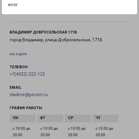
с 09:00 до
с 09:00 до
с 09:00 до
error
21:00
21:00
21:00
ВЛАДИМИР ДОБРОСЕЛЬСКАЯ 171Б
город Владимир, улица Добросельская, 171Б
на карте
ТЕЛЕФОН
+7(4922) 222-125
EMAIL
vladimir@pecom.ru
ГРАФИК РАБОТЫ
с 10:00 до
с 10:00 до
с 10:00 до
с 10:00 до
20:00
20:00
20:00
20:00