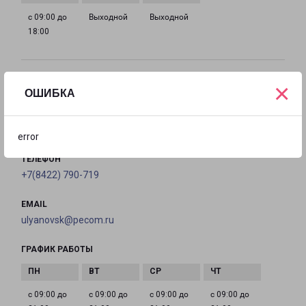
с 09:00 до
Выходной
Выходной
18:00
УЛЬЯНОВСК ГОНЧАРОВА 7
×
ОШИБКА
Ульяновск, улица Гончарова, 7
на карте
error
ТЕЛЕФОН
+7(8422) 790-719
EMAIL
ulyanovsk@pecom.ru
ГРАФИК РАБОТЫ
с 09:00 до
с 09:00 до
с 09:00 до
с 09:00 до