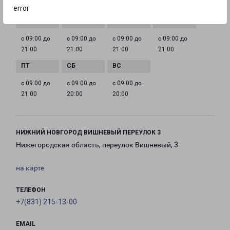
ГРАФИК РАБОТЫ
error
с 09:00 до
с 09:00 до
с 09:00 до
с 09:00 до
21:00
21:00
21:00
21:00
с 09:00 до
с 09:00 до
с 09:00 до
21:00
20:00
20:00
НИЖНИЙ НОВГОРОД ВИШНЕВЫЙ ПЕРЕУЛОК 3
Нижегородская область, переулок Вишневый, 3
на карте
ТЕЛЕФОН
+7(831) 215-13-00
EMAIL