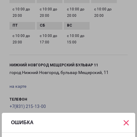
с 10:00 до
с 10:00 до
с 10:00 до
с 10:00 до
20:00
20:00
20:00
20:00
с 10:00 до
с 10:00 до
с 10:00 до
20:00
17:00
15:00
НИЖНИЙ НОВГОРОД МЕЩЕРСКИЙ БУЛЬВАР 11
город Нижний Новгород, бульвар Мещерский, 11
на карте
ТЕЛЕФОН
+7(831) 215-13-00
×
EMAIL
ОШИБКА
nnov@pecom.ru