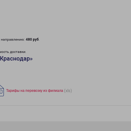
у направлению:
480 руб
.
мость доставки.
«Краснодар»
(xls)
Тарифы на перевозку из филиала