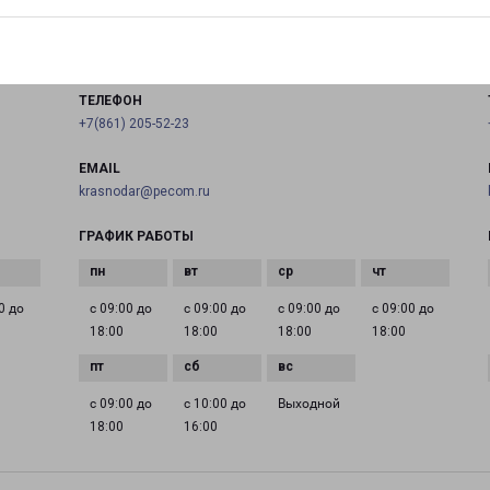
Россия, Краснодар, улица Новороссийская, 216/2
на карте
ТЕЛЕФОН
+7(861) 205-52-23
EMAIL
krasnodar@pecom.ru
ГРАФИК РАБОТЫ
0 до
с 09:00 до
с 09:00 до
с 09:00 до
с 09:00 до
18:00
18:00
18:00
18:00
с 09:00 до
с 10:00 до
Выходной
18:00
16:00