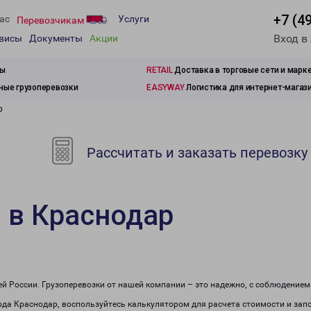
+7 (4
ас
Услуги
Перевозчикам
Вход в
рвисы
Документы
Акции
зы
RETAIL
Доставка в торговые сети и марк
ые грузоперевозки
EASYWAY
Логистика для интернет-магаз
р
Рассчитать и заказать перевозку
 в Краснодар
сей России. Грузоперевозки от нашей компании – это надежно, с соблюдение
рода Краснодар, воспользуйтесь калькулятором для расчета стоимости и запо