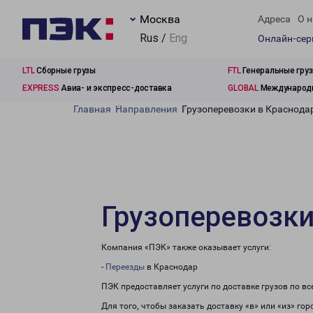
Москва
Адреса
О н
Rus /
Eng
Онлайн-се
LTL
Сборные грузы
FTL
Генеральные гру
EXPRESS
Авиа- и экспресс-доставка
GLOBAL
Международн
Главная
Направления
Грузоперевозки в Краснода
Грузоперевозки
Компания «ПЭК» также оказывает услуги:
-
Переезды
в Краснодар
ПЭК предоставляет услуги по доставке грузов по в
Для того, чтобы заказать доставку «в» или «из» го