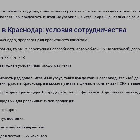
комплексного подхода, с чем может справиться только команда опытных и о
зволяет нам предлагать выгодные условия и быстрые сроки выполнения зака
в Краснодар: условия сотрудничества
раснодар, предлагая ряд преимуществ клиентам:
ансы, такие как пропускная способность автомобильных магистралей, дорог
атранспортом;
выгодные условия для каждого клиента.
аказать ряд дополнительных услуг, таких как доставка сопроводительной до
зки грузов в Краснодар вы можете узнать в филиале компании «ПЭК» в ваше
рритории Краснодара. В городе работает 11 филиалов. Хорошее состояние д
щадями для различных типов продукции.
 товаров.
тус доставки.
региональной перевозки.
 для постоянных клиентов.