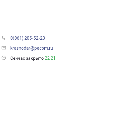
8(861) 205-52-23
krasnodar@pecom.ru
Сейчас закрыто
22:21