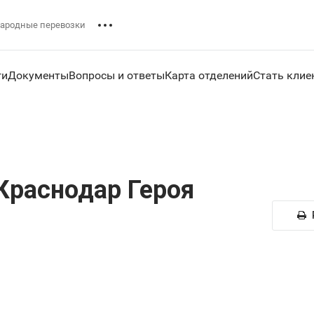
ародные перевозки
ги
Документы
Вопросы и ответы
Карта отделений
Стать клие
Краснодар Героя