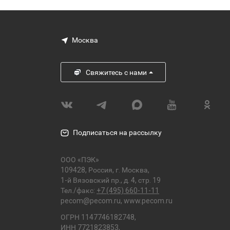
Москва
Свяжитесь с нами
Подписаться на рассылку
ООО «ПЭК»
109428, Россия, г. Москва,
1-й Вязовский пр., д. 4, стр. 19
Тел./факс:
+7 (495) 660-11-11
pecom@pecom.ru
,
www.pecom.ru
ОГРН 1147746182748,
ИНН 7721823853,