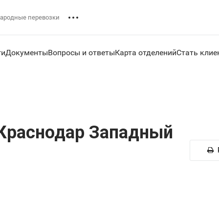
ародные перевозки
ги
Документы
Вопросы и ответы
Карта отделений
Стать клие
Краснодар Западный