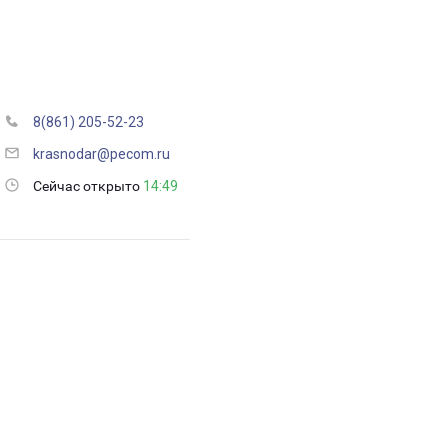
8(861) 205-52-23
krasnodar@pecom.ru
Сейчас открыто
14:49