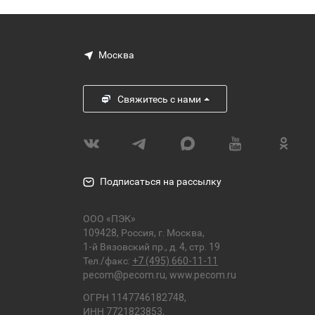
Москва
Свяжитесь с нами
Подписаться на рассылку
ООО «ПЭК»
109428, Россия, г. Москва,
1-й Вязовский пр., д. 4, стр. 19
Тел./факс:
+7 (495) 660-11-11
pecom@pecom.ru
,
www.pecom.ru
ОГРН 1147746182748,
ИНН 7721823853,