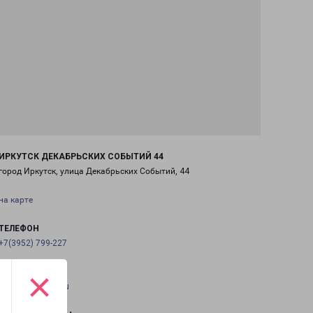
ИРКУТСК ДЕКАБРЬСКИХ СОБЫТИЙ 44
город Иркутск, улица Декабрьских Событий, 44
на карте
ТЕЛЕФОН
+7(3952) 799-227
×
EMAIL
irkutsk@pecom.ru