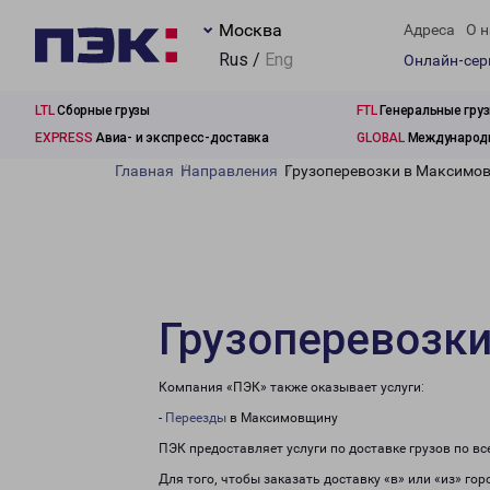
Москва
Адреса
О н
Rus /
Eng
Онлайн-се
LTL
Сборные грузы
FTL
Генеральные гру
EXPRESS
Авиа- и экспресс-доставка
GLOBAL
Международн
Главная
Направления
Грузоперевозки в Максимо
Грузоперевозк
Компания «ПЭК» также оказывает услуги:
-
Переезды
в Максимовщину
ПЭК предоставляет услуги по доставке грузов по в
Для того, чтобы заказать доставку «в» или «из» г