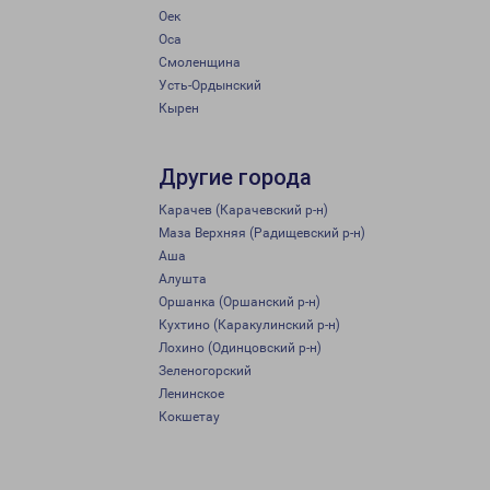
Оек
Оса
Смоленщина
Усть-Ордынский
Кырен
Другие города
Карачев (Карачевский р-н)
Маза Верхняя (Радищевский р-н)
Аша
Алушта
Оршанка (Оршанский р-н)
Кухтино (Каракулинский р-н)
Лохино (Одинцовский р-н)
Зеленогорский
Ленинское
Кокшетау