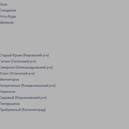
Олха
Слюдянка
Усть-Куда
Шелехов
Старый Крым (Кировский р-н)
Гагино (Гагинский р-н)
Северное (Александровский р-н)
Углич (Угличский р-н)
Мончегорск
Кандалакша (Кандалакшский р-н)
Норильск
Садовый (Кирсановский р-н)
Панкрушиха
Прибрежный (Калининград)