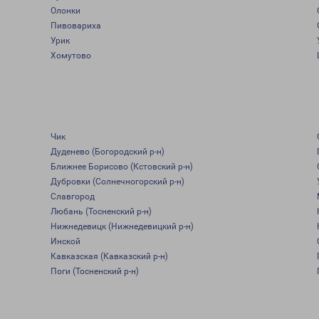
Олонки
Пивовариха
Урик
Хомутово
Чик
Дуденево (Богородский р-н)
Ближнее Борисово (Кстовский р-н)
Дубровки (Солнечногорский р-н)
Славгород
Любань (Тосненский р-н)
Нижнедевицк (Нижнедевицкий р-н)
Инской
Кавказская (Кавказский р-н)
Поги (Тосненский р-н)