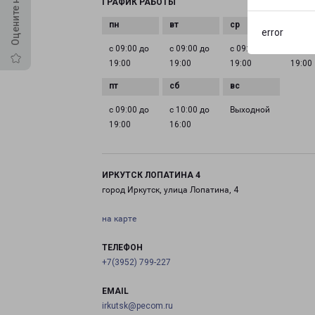
ГРАФИК РАБОТЫ
error
с 09:00 до
с 09:00 до
с 09:00 до
с 09:0
19:00
19:00
19:00
19:00
с 09:00 до
с 10:00 до
Выходной
19:00
16:00
ИРКУТСК ЛОПАТИНА 4
город Иркутск, улица Лопатина, 4
на карте
ТЕЛЕФОН
+7(3952) 799-227
EMAIL
irkutsk@pecom.ru