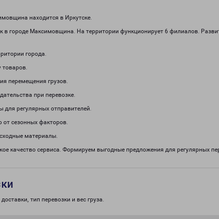
мовщина находится в Иркутске.
к в городе Максимовщина. На территории функционирует 6 филиалов. Разви
рритории города.
 товаров.
ия перемещения грузов.
дательства при перевозке.
ы для регулярных отправителей.
о от сезонных факторов.
асходные материалы.
кое качество сервиса. Формируем выгодные предложения для регулярных п
зки
доставки, тип перевозки и вес груза.