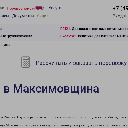
+7 (4
ас
Услуги
Перевозчикам
Вход в
рвисы
Документы
Акции
зы
RETAIL
Доставка в торговые сети и марк
ые грузоперевозки
EASYWAY
Логистика для интернет-магаз
вщина
Рассчитать и заказать перевозку
и в Максимовщина
сей России. Грузоперевозки от нашей компании – это надежно, с соблюдение
орода Максимовщина, воспользуйтесь калькулятором для расчета стоимости и 