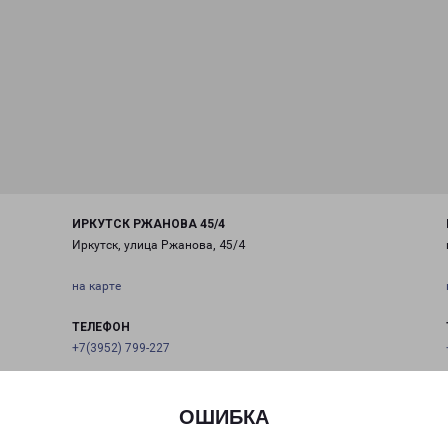
ИРКУТСК РЖАНОВА 45/4
Иркутск, улица Ржанова, 45/4
на карте
ТЕЛЕФОН
+7(3952) 799-227
EMAIL
irkutsk@pecom.ru
ОШИБКА