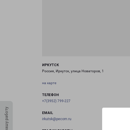
ИРКУТСК
Россия, Иркутск, улица Новаторов, 1
на карте
ТЕЛЕФОН
+7(3952) 799-227
Оцените нашу работу
EMAIL
irkutsk@pecom.ru