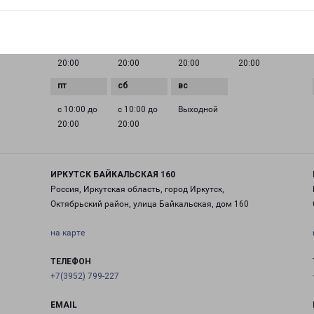
ГРАФИК РАБОТЫ
0 до
с 10:00 до
с 10:00 до
с 10:00 до
с 10:00 до
20:00
20:00
20:00
20:00
с 10:00 до
с 10:00 до
Выходной
20:00
20:00
ИРКУТСК БАЙКАЛЬСКАЯ 160
Россия, Иркутская область, город Иркутск,
Октябрьский район, улица Байкальская, дом 160
на карте
ТЕЛЕФОН
+7(3952) 799-227
EMAIL