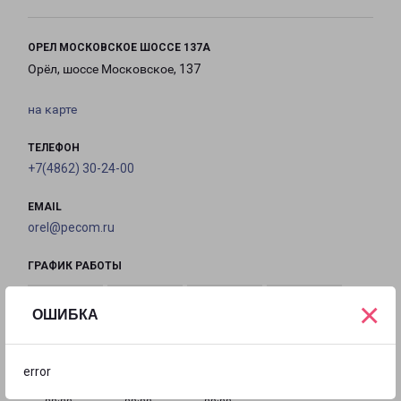
ОРЕЛ МОСКОВСКОЕ ШОССЕ 137А
Орёл, шоссе Московское, 137
на карте
ТЕЛЕФОН
+7(4862) 30-24-00
EMAIL
orel@pecom.ru
ГРАФИК РАБОТЫ
×
ОШИБКА
с 09:00 до
с 09:00 до
с 09:00 до
с 09:00 до
20:00
20:00
20:00
20:00
error