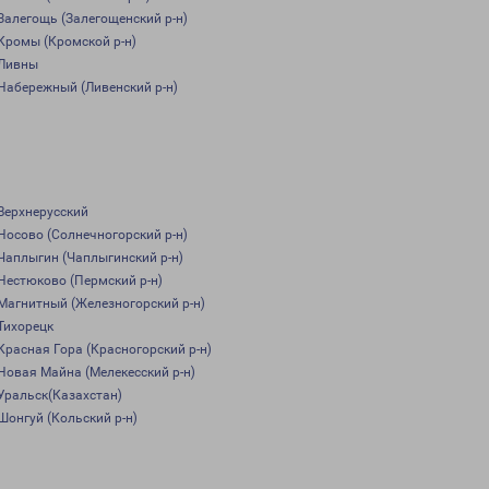
Залегощь (Залегощенский р-н)
Кромы (Кромской р-н)
Ливны
Набережный (Ливенский р-н)
Верхнерусский
Носово (Солнечногорский р-н)
Чаплыгин (Чаплыгинский р-н)
Нестюково (Пермский р-н)
Магнитный (Железногорский р-н)
Тихорецк
Красная Гора (Красногорский р-н)
Новая Майна (Мелекесский р-н)
Уральск(Казахстан)
Шонгуй (Кольский р-н)