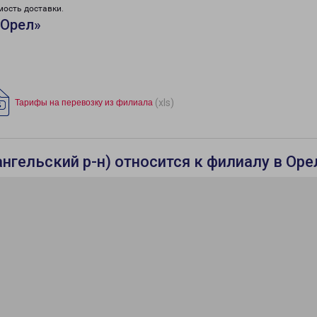
мость доставки.
«Орел»
(xls)
Тарифы на перевозку из филиала
гельский р-н) относится к филиалу в Оре