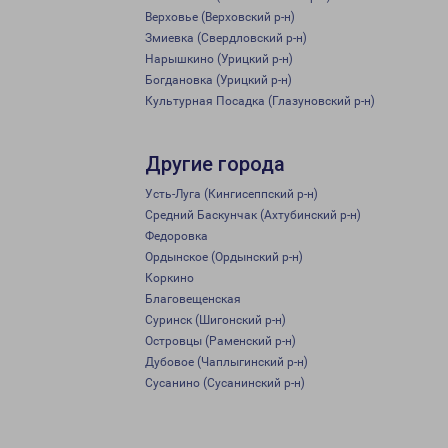
Верховье (Верховский р-н)
Змиевка (Свердловский р-н)
Нарышкино (Урицкий р-н)
Богдановка (Урицкий р-н)
Культурная Посадка (Глазуновский р-н)
Другие города
Усть-Луга (Кингисеппский р-н)
Средний Баскунчак (Ахтубинский р-н)
Федоровка
Ордынское (Ордынский р-н)
Коркино
Благовещенская
Суринск (Шигонский р-н)
Островцы (Раменский р-н)
Дубовое (Чаплыгинский р-н)
Сусанино (Сусанинский р-н)