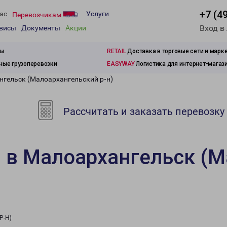
+7 (4
ас
Услуги
Перевозчикам
Вход в
рвисы
Документы
Акции
зы
RETAIL
Доставка в торговые сети и марк
ые грузоперевозки
EASYWAY
Логистика для интернет-магаз
нгельск (Малоархангельский р-н)
Рассчитать и заказать перевозку
 в Малоархангельск (
Р-Н)