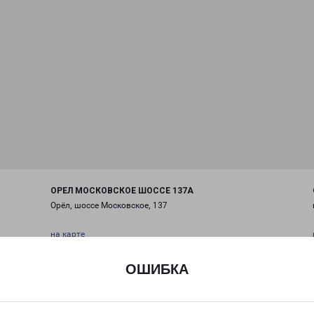
ОРЕЛ МОСКОВСКОЕ ШОССЕ 137А
Орёл, шоссе Московское, 137
на карте
ТЕЛЕФОН
ОШИБКА
+7(4862) 30-24-00
EMAIL