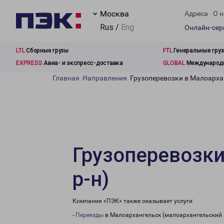
Москва
Адреса
О н
Rus /
Eng
Онлайн-се
LTL
Сборные грузы
FTL
Генеральные гру
EXPRESS
Авиа- и экспресс-доставка
GLOBAL
Международн
Главная
Направления
Грузоперевозки в Малоарха
Грузоперевозки
р-н)
Компания «ПЭК» также оказывает услуги:
-
Переезды
в Малоархангельск (малоархангельский 