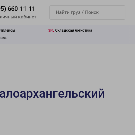
95) 660-11-11
 личный кабинет
етплейсы
3PL
Складская логистика
инов
Малоархангельский