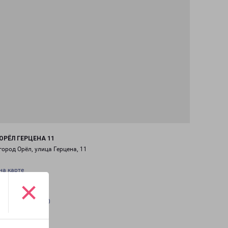
ОРЁЛ ГЕРЦЕНА 11
город Орёл, улица Герцена, 11
на карте
×
ТЕЛЕФОН
+7(4862) 30-24-00
EMAIL