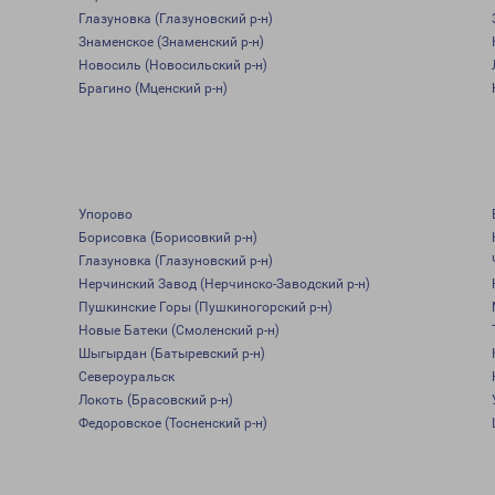
Глазуновка (Глазуновский р-н)
Знаменское (Знаменский р-н)
Новосиль (Новосильский р-н)
Брагино (Мценский р-н)
Упорово
Борисовка (Борисовкий р-н)
Глазуновка (Глазуновский р-н)
Нерчинский Завод (Нерчинско-Заводский р-н)
Пушкинские Горы (Пушкиногорский р-н)
Новые Батеки (Смоленский р-н)
Шыгырдан (Батыревский р-н)
Североуральск
Локоть (Брасовский р-н)
Федоровское (Тосненский р-н)