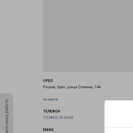
ОРЕЛ
Россия, Орёл, улица Спивака, 74А
на карте
Оцените нашу работу
ТЕЛЕФОН
+7(4862) 30-24-00
EMAIL