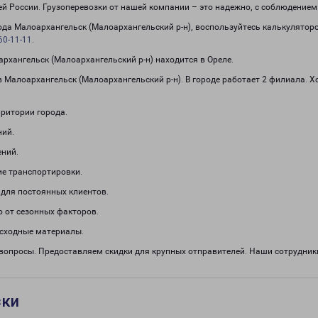
сей России. Грузоперевозки от нашей компании – это надежно, с соблюдение
рода Малоархангельск (Малоархангельский р-н), воспользуйтесь калькулятор
60-11-11
.
хангельск (Малоархангельский р-н) находится в Ореле.
 Малоархангельск (Малоархангельский р-н). В городе работает 2 филиала. 
рритории города.
ний.
ений.
е транспортировки.
 для постоянных клиентов.
о от сезонных факторов.
асходные материалы.
 вопросы. Предоставляем скидки для крупных отправителей. Наши сотрудни
зки