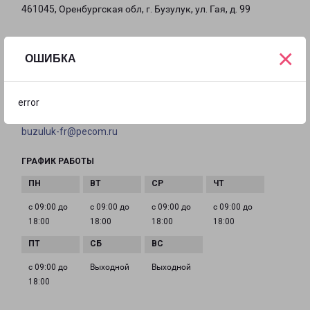
461045, Оренбургская обл, г. Бузулук, ул. Гая, д. 99
на карте
×
ОШИБКА
ТЕЛЕФОН
+7 (353) 423-08-09
error
EMAIL
buzuluk-fr@pecom.ru
ГРАФИК РАБОТЫ
с 09:00 до
с 09:00 до
с 09:00 до
с 09:00 до
18:00
18:00
18:00
18:00
с 09:00 до
Выходной
Выходной
18:00