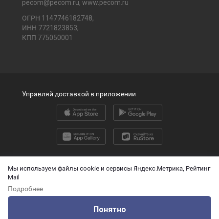
pecom@pecom.ru
,
www.pecom.ru
ОГРН 1147746182748,
ИНН 7721823853,
КПП 775050001
Управляй доставкой в приложении
2026 © ООО «ПЭК»
Мы используем файлы cookie и сервисы Яндекс.Метрика, Рейтинг
Mail
English version
Подробнее
О защите персональных данных
Понятно
Технические данные для ИИ