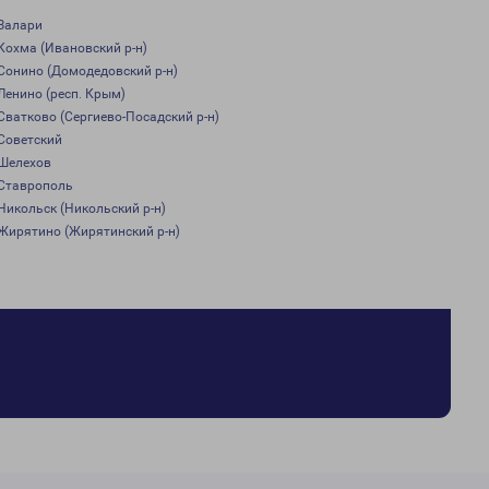
Залари
Кохма (Ивановский р-н)
Сонино (Домодедовский р-н)
Ленино (респ. Крым)
Сватково (Сергиево-Посадский р-н)
Советский
Шелехов
Ставрополь
Никольск (Никольский р-н)
Жирятино (Жирятинский р-н)