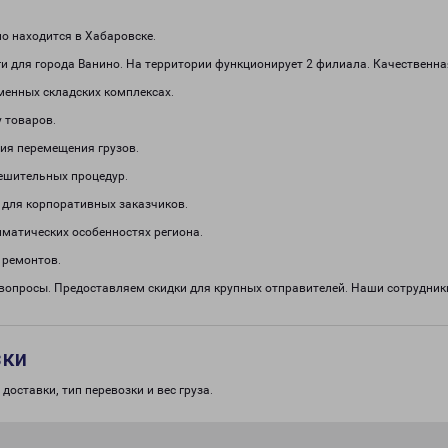
о находится в Хабаровске.
и для города Ванино. На территории функционирует 2 филиала. Качественна
менных складских комплексах.
 товаров.
ия перемещения грузов.
решительных процедур.
 для корпоративных заказчиков.
иматических особенностях региона.
 ремонтов.
 вопросы. Предоставляем скидки для крупных отправителей. Наши сотрудни
зки
доставки, тип перевозки и вес груза.