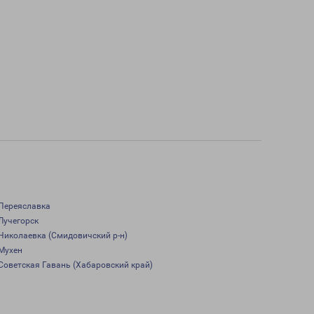
Переяславка
Лучегорск
Николаевка (Смидовичский р-н)
Мухен
Советская Гавань (Хабаровский край)