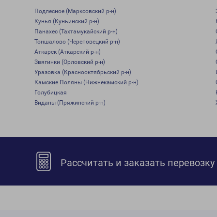
Подлесное (Марксовский р-н)
Кунья (Куньинский р-н)
Панахес (Тахтамукайский р-н)
Тоншалово (Череповецкий р-н)
Аткарск (Аткарский р-н)
Звягинки (Орловский р-н)
Уразовка (Краснооктябрьский р-н)
Камские Поляны (Нижнекамский р-н)
Голубицкая
Виданы (Пряжинский р-н)
Рассчитать и заказать перевозку