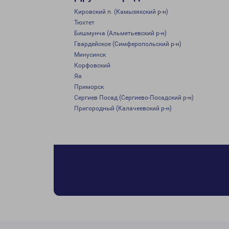
Кировский п. (Камызякский р-н)
Тюхтет
Бишмунча (Альметьевский р-н)
Гвардейское (Симферопольский р-н)
Минусинск
Корфовский
Яя
Приморск
Сергиев Посад (Сергиево-Посадский р-н)
Пригородный (Калачеевский р-н)