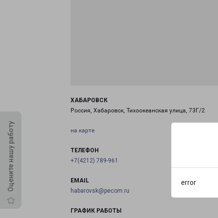
ХАБАРОВСК
Россия, Хабаровск, Тихоокеанская улица, 73Г/2
Оцените нашу работу
на карте
ТЕЛЕФОН
+7(4212) 789-961
EMAIL
error
habarovsk@pecom.ru
ГРАФИК РАБОТЫ