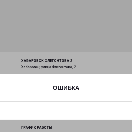
ХАБАРОВСК ФЛЕГОНТОВА 2
Хабаровск, улица Флегонтова, 2
на карте
ОШИБКА
ТЕЛЕФОН
+7(4212) 789-961
EMAIL
habarovsk@pecom.ru
ГРАФИК РАБОТЫ