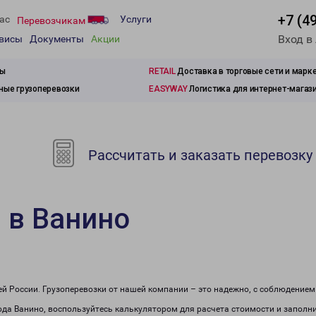
+7 (4
ас
Услуги
Перевозчикам
Вход в
рвисы
Документы
Акции
зы
RETAIL
Доставка в торговые сети и марк
ые грузоперевозки
EASYWAY
Логистика для интернет-магаз
Рассчитать и заказать перевозку
 в Ванино
сей России. Грузоперевозки от нашей компании – это надежно, с соблюдение
рода Ванино, воспользуйтесь калькулятором для расчета стоимости и заполни