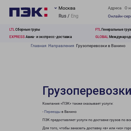
Москва
Адреса
О н
Rus /
Eng
Онлайн-се
LTL
Сборные грузы
FTL
Генеральные гру
EXPRESS
Авиа- и экспресс-доставка
GLOBAL
Международн
Главная
Направления
Грузоперевозки в Ванино
Грузоперевозки
Компания «ПЭК» также оказывает услуги:
-
Переезды
в Ванино
ПЭК предоставляет услуги по доставке грузов по в
Для того, чтобы заказать доставку «в» или «из» го