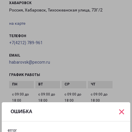
ХАБАРОВСК
Россия, Хабаровск, Тихоокеанская улица, 73Г/2
на карте
ТЕЛЕФОН
+7(4212) 789-961
EMAIL
habarovsk@pecom.ru
ГРАФИК РАБОТЫ
с 09:00 до
с 09:00 до
с 09:00 до
с 09:00 до
18:00
18:00
18:00
18:00
×
ОШИБКА
с 09:00 до
с 10:00 до
Выходной
18:00
16:00
error